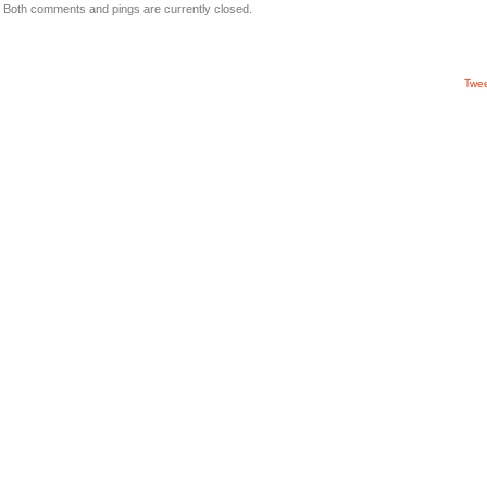
 Both comments and pings are currently closed.
Twe