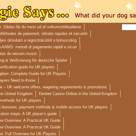
e: Sådan får du mest ud af velkomsttilbuddene
Méthodes de paiement, retraits rapides et sécurité
ljes útmutató a regisztrációtól a bónuszokig
on AAMS: metodi di pagamento rapidi e sicuri
Was du wissen musst
ng & Verifizierung für deutsche Spieler
rification guide for UK players
ngdom: Complete Guide for UK Players
ayers Need to Know
e – UK welcome offers, wagering requirements & promotions
the United Kingdom
Donbet Casino Online in the United Kingdom
methods for UK players
im bonuses, payment methods & mobile access for UK players
ation steps: A UK player’s guide
ew Overview: A Practical UK Guide
ew Overview: A Practical UK Guide
w: Full Overview for UK Players