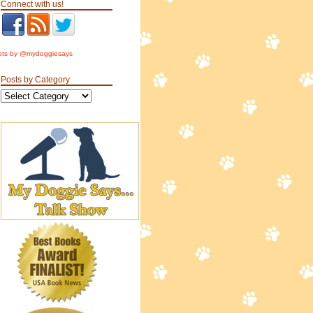
Connect with us!
ets by @mydoggiesays
Posts by Category