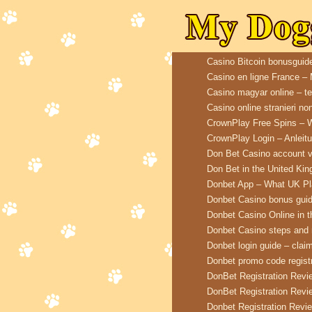
Casino Bitcoin bonusguid
Casino en ligne France – 
Casino magyar online – te
Casino online stranieri n
CrownPlay Free Spins – 
CrownPlay Login – Anleitu
Don Bet Casino account ve
Don Bet in the United Ki
Donbet App – What UK Pl
Donbet Casino bonus guid
Donbet Casino Online in 
Donbet Casino steps and 
Donbet login guide – cla
Donbet promo code registr
DonBet Registration Revi
DonBet Registration Revi
Donbet Registration Revie