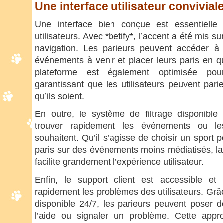
Une interface utilisateur convivial
Une interface bien conçue est essentielle p
utilisateurs. Avec *betify*, l’accent a été mis sur
navigation. Les parieurs peuvent accéder à 
événements à venir et placer leurs paris en q
plateforme est également optimisée pour
garantissant que les utilisateurs peuvent par
qu’ils soient.
En outre, le système de filtrage disponible 
trouver rapidement les événements ou les
souhaitent. Qu’il s’agisse de choisir un sport 
paris sur des événements moins médiatisés, la
facilite grandement l’expérience utilisateur.
Enfin, le support client est accessible et 
rapidement les problèmes des utilisateurs. Grâ
disponible 24/7, les parieurs peuvent poser 
l’aide ou signaler un problème. Cette appr