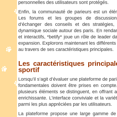
personnelles des utilisateurs sont protégés.
Enfin, la communauté de parieurs est un élém
Les forums et les groupes de discussion
d’échanger des conseils et des stratégies, 
dynamique sociale autour des paris. En rendan
et interactifs, *betify* joue un rôle de leader d
expansion. Explorons maintenant les différents
au travers de ses caractéristiques principales.
Les caractéristiques principal
sportif
Lorsqu’il s’agit d’évaluer une plateforme de pari
fondamentales doivent être prises en compte. 
plusieurs éléments se distinguent, en offrant
enrichissante. L’interface conviviale et la vari
parmi les plus appréciées par les utilisateurs.
La plateforme propose une large gamme de s