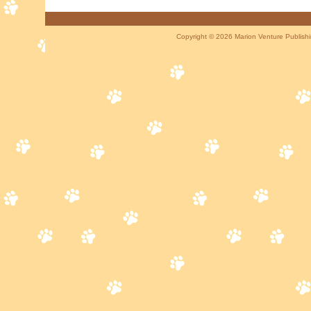
Copyright © 2026 Marion Venture Publishi