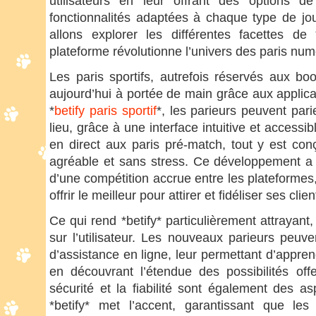
utilisateurs en leur offrant des options de
fonctionnalités adaptées à chaque type de jou
allons explorer les différentes facettes de
plateforme révolutionne l’univers des paris num
Les paris sportifs, autrefois réservés aux bo
aujourd’hui à portée de main grâce aux applicat
*
betify paris sportif
*, les parieurs peuvent par
lieu, grâce à une interface intuitive et access
en direct aux paris pré-match, tout y est con
agréable et sans stress. Ce développement a 
d’une compétition accrue entre les plateforme
offrir le meilleur pour attirer et fidéliser ses clien
Ce qui rend *betify* particulièrement attrayant
sur l’utilisateur. Les nouveaux parieurs peuven
d’assistance en ligne, leur permettant d’appren
en découvrant l’étendue des possibilités off
sécurité et la fiabilité sont également des a
*betify* met l’accent, garantissant que les