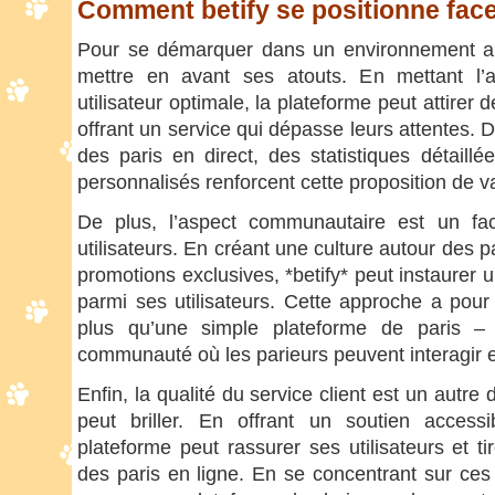
Comment betify se positionne face
Pour se démarquer dans un environnement auss
mettre en avant ses atouts. En mettant l’
utilisateur optimale, la plateforme peut attirer
offrant un service qui dépasse leurs attentes. D
des paris en direct, des statistiques détaill
personnalisés renforcent cette proposition de va
De plus, l’aspect communautaire est un fact
utilisateurs. En créant une culture autour des 
promotions exclusives, *betify* peut instaurer
parmi ses utilisateurs. Cette approche a pour o
plus qu’une simple plateforme de paris – 
communauté où les parieurs peuvent interagir et
Enfin, la qualité du service client est un autre
peut briller. En offrant un soutien accessib
plateforme peut rassurer ses utilisateurs et ti
des paris en ligne. En se concentrant sur ces