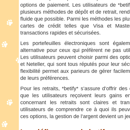
options de paiement. Les utilisateurs de *betif
plusieurs méthodes de dépôt et de retrait, rend
fluide que possible. Parmi les méthodes les pl
cartes de crédit telles que Visa et Maste
transactions rapides et sécurisées.
Les portefeuilles électroniques sont égale
alternative pour ceux qui préfèrent ne pas util
Les utilisateurs peuvent choisir parmi des opti
et Neteller, qui sont tous réputés pour leur sécu
flexibilité permet aux parieurs de gérer facile
de leurs préférences.
Pour les retraits, *betify* s’assure d’offrir des
que les utilisateurs reçoivent leurs gains 
concernant les retraits sont claires et tra
utilisateurs de comprendre ce à quoi ils peuv
ces options, la gestion de l’argent devient un je