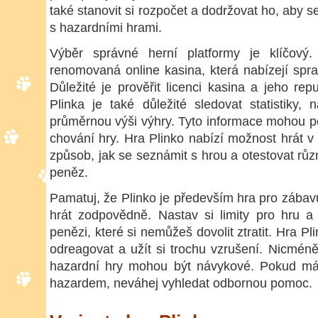
také stanovit si rozpočet a dodržovat ho, aby 
s hazardními hrami.
Výběr správné herní platformy je klíčový.
renomovaná online kasina, která nabízejí spra
Důležité je prověřit licenci kasina a jeho repu
Plinka je také důležité sledovat statistiky, 
průměrnou výši výhry. Tyto informace mohou p
chování hry. Hra Plinko nabízí možnost hrát v
způsob, jak se seznámit s hrou a otestovat různ
peněz.
Pamatuj, že Plinko je především hra pro zábavu.
hrát zodpovědně. Nastav si limity pro hru a 
penězi, které si nemůžeš dovolit ztratit. Hra Pl
odreagovat a užít si trochu vzrušení. Nicméně
hazardní hry mohou být návykové. Pokud má
hazardem, neváhej vyhledat odbornou pomoc.