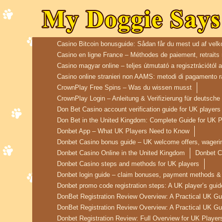
Casino Bitcoin bonusguide: Sådan får du mest ud af vel
Casino en ligne France – Méthodes de paiement, retraits 
Casino magyar online – teljes útmutató a regisztrációtól 
Casino online stranieri non AAMS: metodi di pagamento ra
CrownPlay Free Spins – Was du wissen musst
CrownPlay Login – Anleitung & Verifizierung für deutsche 
Don Bet Casino account verification guide for UK players
Don Bet in the United Kingdom: Complete Guide for UK P
Donbet App – What UK Players Need to Know
Donbet Casino bonus guide – UK welcome offers, wageri
Donbet Casino Online in the United Kingdom
Donbet C
Donbet Casino steps and methods for UK players
Donbet login guide – claim bonuses, payment methods &
Donbet promo code registration steps: A UK player’s guid
DonBet Registration Review Overview: A Practical UK Gu
DonBet Registration Review Overview: A Practical UK Gu
Donbet Registration Review: Full Overview for UK Player