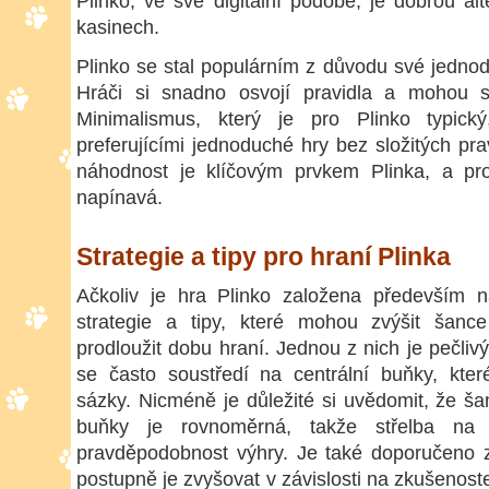
Plinko, ve své digitální podobě, je dobrou a
kasinech.
Plinko se stal populárním z důvodu své jednodu
Hráči si snadno osvojí pravidla a mohou s
Minimalismus, který je pro Plinko typick
preferujícími jednoduché hry bez složitých pr
náhodnost je klíčovým prvkem Plinka, a pro
napínavá.
Strategie a tipy pro hraní Plinka
Ačkoliv je hra Plinko založena především n
strategie a tipy, které mohou zvýšit šan
prodloužit dobu hraní. Jednou z nich je pečliv
se často soustředí na centrální buňky, které
sázky. Nicméně je důležité si uvědomit, že š
buňky je rovnoměrná, takže střelba na 
pravděpodobnost výhry. Je také doporučeno 
postupně je zvyšovat v závislosti na zkušenoste