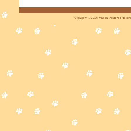
Copyright © 2026 Marion Venture Publishi