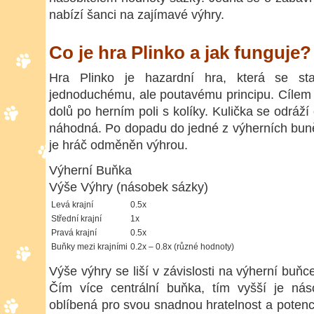
nabízí šanci na zajímavé výhry.
Co je hra Plinko a jak funguje?
Hra Plinko je hazardní hra, která se st
jednoduchému, ale poutavému principu. Cílem h
dolů po herním poli s kolíky. Kulička se odráží o
náhodná. Po dopadu do jedné z výherních buněk
je hráč odměněn výhrou.
Výherní Buňka
Výše Výhry (násobek sázky)
Levá krajní
0.5x
Střední krajní
1x
Pravá krajní
0.5x
Buňky mezi krajními
0.2x – 0.8x (různé hodnoty)
Výše výhry se liší v závislosti na výherní buňc
Čím více centrální buňka, tím vyšší je nás
oblíbená pro svou snadnou hratelnost a potenc