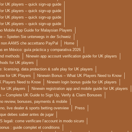
for UK players – quick sign‑up guide
for UK players – quick sign‑up guide
for UK players – quick sign‑up guide
for UK players – quick sign‑up guide
no Mobile App Guide for Malaysian Players
e – Spielen Sie unterwegs in der Schweiz
no non AAMS che accettano PayPal
Home
s en México: guía práctica y comparativa 2026
and methods
Ninewin app account verification guide for UK players
hods for UK players
: licensing, data protection & safe play for UK players
ow for UK Players
Ninewin Bonus – What UK Players Need to Know
K Players Need to Know
Ninewin login bonus guide for UK players
 for UK players
Ninewin registration app and mobile guide for UK players
ps – Complete UK Guide to Sign Up, Verify & Claim Bonuses
no review, bonuses, payments & mobile
no, live dealer & sports betting overview
Press
o que debes saber antes de jugar
legali: come verificare l’account in modo sicuro
bonus : guide complet et conditions