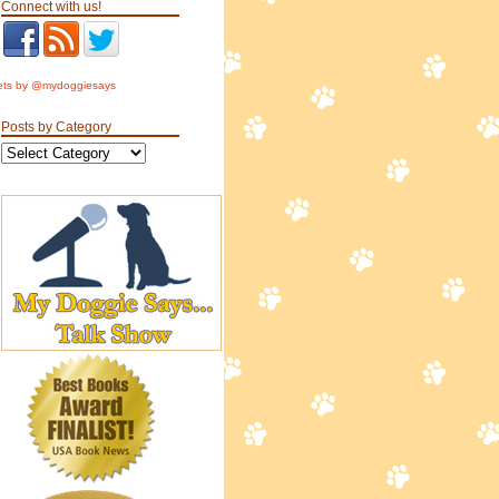
Connect with us!
ets by @mydoggiesays
Posts by Category