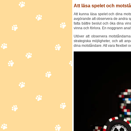
Att läsa spelet och motst
Att kunna läsa spelet och dina mots
avgörande att observera de andra s
fatta bättre beslut och öka dina vi
vinna och förlora. En noggrann analy
Utöver att observera motståndarna 
strategiska möjligheter, och att anp
dina motståndare. Att vara flexibel