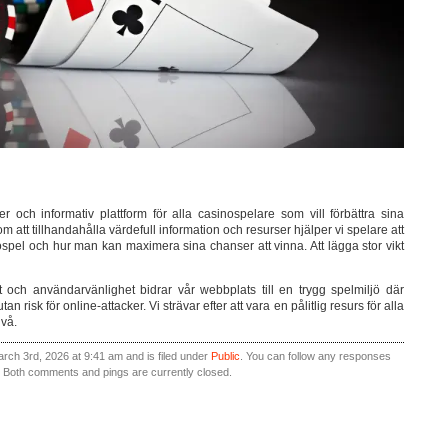
och informativ plattform för alla casinospelare som vill förbättra sina
 att tillhandahålla värdefull information och resurser hjälper vi spelare att
ospel och hur man kan maximera sina chanser att vinna. Att lägga stor vikt
 och användarvänlighet bidrar vår webbplats till en trygg spelmiljö där
n risk för online-attacker. Vi strävar efter att vara en pålitlig resurs för alla
ivå.
rch 3rd, 2026 at 9:41 am and is filed under
Public
. You can follow any responses
 Both comments and pings are currently closed.