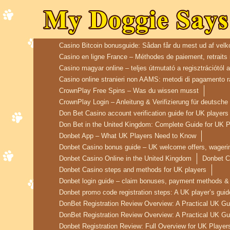
Casino Bitcoin bonusguide: Sådan får du mest ud af vel
Casino en ligne France – Méthodes de paiement, retraits 
Casino magyar online – teljes útmutató a regisztrációtól 
Casino online stranieri non AAMS: metodi di pagamento ra
CrownPlay Free Spins – Was du wissen musst
CrownPlay Login – Anleitung & Verifizierung für deutsche 
Don Bet Casino account verification guide for UK players
Don Bet in the United Kingdom: Complete Guide for UK P
Donbet App – What UK Players Need to Know
Donbet Casino bonus guide – UK welcome offers, wageri
Donbet Casino Online in the United Kingdom
Donbet C
Donbet Casino steps and methods for UK players
Donbet login guide – claim bonuses, payment methods &
Donbet promo code registration steps: A UK player’s guid
DonBet Registration Review Overview: A Practical UK Gu
DonBet Registration Review Overview: A Practical UK Gu
Donbet Registration Review: Full Overview for UK Player