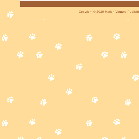
Copyright © 2026 Marion Venture Publishi