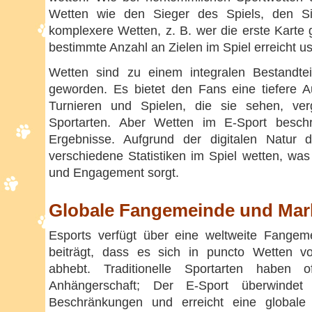
Wetten wie den Sieger des Spiels, den S
komplexere Wetten, z. B. wer die erste Karte 
bestimmte Anzahl an Zielen im Spiel erreicht u
Wetten sind zu einem integralen Bestandte
geworden. Es bietet den Fans eine tiefere 
Turnieren und Spielen, die sie sehen, vergl
Sportarten. Aber Wetten im E-Sport besch
Ergebnisse. Aufgrund der digitalen Natur
verschiedene Statistiken im Spiel wetten, was
und Engagement sorgt.
Globale Fangemeinde und Ma
Esports verfügt über eine weltweite Fangem
beiträgt, dass es sich in puncto Wetten von
abhebt. Traditionelle Sportarten haben o
Anhängerschaft; Der E-Sport überwindet 
Beschränkungen und erreicht eine globale