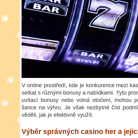
V online prostředí, kde je konkurence mezi ka
setkat s různými bonusy a nabídkami. Tyto pro
uvítací bonusy nebo volná otočení, mohou pr
šance na výhru. Je však nezbytné číst podmí
věděli, jak je efektivně využít.
Výběr správných casino her a jejic