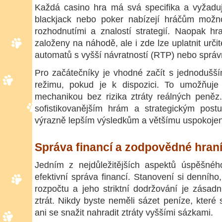
Každá casino hra má svá specifika a vyžaduje
blackjack nebo poker nabízejí hráčům možno
rozhodnutími a znalostí strategií. Naopak hr
založeny na náhodě, ale i zde lze uplatnit urči
automatů s vyšší návratností (RTP) nebo sprá
Pro začátečníky je vhodné začít s jednodušš
režimu, pokud je k dispozici. To umožňuje
mechanikou bez rizika ztráty reálných peněz
sofistikovanějším hrám a strategickým pos
výrazně lepším výsledkům a většímu uspokojení
Správa financí a zodpovědné hran
Jedním z nejdůležitějších aspektů úspěšnéh
efektivní správa financí. Stanovení si denníh
rozpočtu a jeho striktní dodržování je zásad
ztrát. Nikdy byste neměli sázet peníze, které 
ani se snažit nahradit ztráty vyššími sázkami.