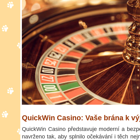
QuickWin Casino: Vaše brána k v
QuickWin Casino představuje moderní a bezpeč
navrženo tak, aby splnilo očekávání i těch ne