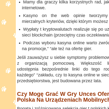
Mamy dla graczy kilka korzystnych rad, ja
internetowe.
Kasyno on the web opinie tworzymy
mierzalnych kryteriów, dzięki którym możesz
Wypłaty t kryptowalutach realizuje się po u
sieci blockchain (przeciętny czas oczekiwania
Podczas wyboru kasyna online warto zwró
na promocje,” “ale też na ofertę gier.
Jeśli zauważysz u siebie symptomy problemowe
z organizacją pomocową. Większość lic
udostępnia bezpośrednie linki do tego rodz
każdego” “zakładu, czy to kasyna online w siec
przedsiębiorstwa, jest budowana przez lata.
Czy Mogę Grać W Gry Unces Ofer
Polska Na Urządzeniach Mobilnyc
Bogata i zróżnicowana selekcja gier t polskich 