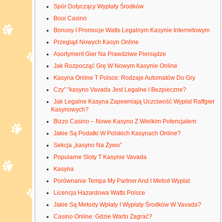
Spór Dotyczący Wypłaty Środków
Booi Casino
Bonusy I Promocje Watts Legalnym Kasynie Internetowym
Przegląd Nowych Kasyn Online
Asortyment Gier Na Prawdziwe Pieniądze
Jak Rozpocząć Grę W Nowym Kasynie Online
Kasyna Online T Polsce: Rodzaje Automatów Do Gry
Czy” “kasyno Vavada Jest Legalne I Bezpieczne?
Jak Legalne Kasyna Zapewniają Uczciwość Wypłat Raffgier
Kasynowych?
Bizzo Casino – Nowe Kasyno Z Wielkim Potencjałem
Jakie Są Podatki W Polskich Kasynach Online?
Sekcja „kasyno Na Żywo”
Popularne Sloty T Kasynie Vavada
Kasyna
Porównanie Tempa My Partner And I Metod Wypłat
Licencja Hazardowa Watts Polsce
Jakie Są Metody Wpłaty I Wypłaty Środków W Vavada?
Casino Online: Gdzie Warto Zagrać?