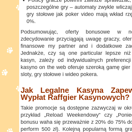
Polscy gracze powinni zawsze sprawdzać,
poszczególne gry – automaty zwykle wlicza
gry stołowe jak poker video mają wkład rz
0%.
Podsumowując, oferty bonusowe w no
zdecydowanie przyciągają uwagę graczy, oferu
finansowe my partner and i dodatkowe zac
Jednakże, czy są one particular lepsze ni
kasyn, zależy od indywidualnych preferencji
kasyno on the web oferuje szeroką gamę gier 
sloty, gry stołowe i wideo pokera.
Jak Legalne Kasyna Zapew
Wypłat Raffgier Kasynowych?
Takie promocje są dostępne zazwyczaj w okre
przykład „Reload Weekendowy” czy „Ponied
bonusu waha się przeważnie z 20% do 75% do
perform 500 zł). Kolejną popularną formą gra