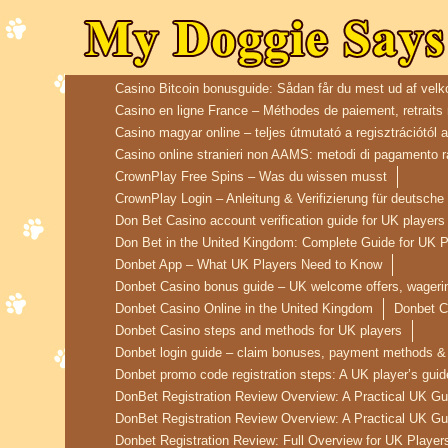
Casino Bitcoin bonusguide: Sådan får du mest ud af vel
Casino en ligne France – Méthodes de paiement, retraits 
Casino magyar online – teljes útmutató a regisztrációtól 
Casino online stranieri non AAMS: metodi di pagamento ra
CrownPlay Free Spins – Was du wissen musst
CrownPlay Login – Anleitung & Verifizierung für deutsche 
Don Bet Casino account verification guide for UK players
Don Bet in the United Kingdom: Complete Guide for UK P
Donbet App – What UK Players Need to Know
Donbet Casino bonus guide – UK welcome offers, wageri
Donbet Casino Online in the United Kingdom
Donbet C
Donbet Casino steps and methods for UK players
Donbet login guide – claim bonuses, payment methods &
Donbet promo code registration steps: A UK player’s guid
DonBet Registration Review Overview: A Practical UK Gu
DonBet Registration Review Overview: A Practical UK Gu
Donbet Registration Review: Full Overview for UK Player