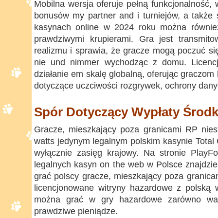
Mobilna wersja oferuje pełną funkcjonalność, 
bonusów my partner and i turniejów, a także 
kasynach online w 2024 roku można równie
prawdziwymi krupierami. Gra jest transmi
realizmu i sprawia, że gracze mogą poczuć si
nie und nimmer wychodząc z domu. Licencj
działanie em skalę globalną, oferując graczom
dotyczące uczciwości rozgrywek, ochrony dany
Spór Dotyczący Wypłaty Środ
Gracze, mieszkający poza granicami RP nies
watts jedynym legalnym polskim kasynie Total
wyłącznie zasięg krajowy. Na stronie PlayF
legalnych kasyn on the web w Polsce znajdzie
grać polscy gracze, mieszkający poza granica
licencjonowane witryny hazardowe z polską 
można grać w gry hazardowe zarówno watt
prawdziwe pieniądze.