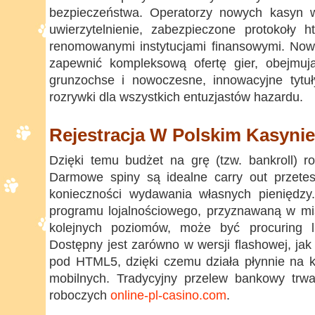
bezpieczeństwa. Operatorzy nowych kasyn 
uwierzytelnienie, zabezpieczone protokoły h
renomowanymi instytucjami finansowymi. Nowe
zapewnić kompleksową ofertę gier, obejmuj
grunzochse i nowoczesne, innowacyjne tytuł
rozrywki dla wszystkich entuzjastów hazardu.
Rejestracja W Polskim Kasynie
Dzięki temu budżet na grę (tzw. bankroll) ro
Darmowe spiny są idealne carry out przete
konieczności wydawania własnych pieniędzy
programu lojalnościowego, przyznawaną w mi
kolejnych poziomów, może być procuring l
Dostępny jest zarówno w wersji flashowej, jak
pod HTML5, dzięki czemu działa płynnie na 
mobilnych. Tradycyjny przelew bankowy tr
roboczych
online-pl-casino.com
.