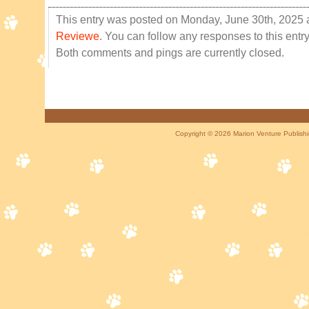
This entry was posted on Monday, June 30th, 2025 a
Reviewe
. You can follow any responses to this entr
Both comments and pings are currently closed.
Copyright © 2026 Marion Venture Publishi