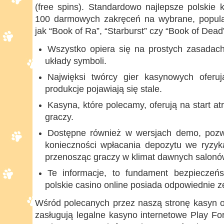
(free spins). Standardowo najlepsze polskie
100 darmowych zakręceń na wybrane, popula
jak “Book of Ra”, “Starburst” czy “Book of Dead
Wszystko opiera się na prostych zasadac
układy symboli.
Najwięksi twórcy gier kasynowych oferuj
produkcje pojawiają się stale.
Kasyna, które polecamy, oferują na start a
graczy.
Dostępne również w wersjach demo, poz
konieczności wpłacania depozytu we ryzyk
przenosząc graczy w klimat dawnych salonów
Te informacje, to fundament bezpieczeńs
polskie casino online posiada odpowiednie z
Wśród polecanych przez naszą stronę kasyn 
zasługują legalne kasyno internetowe Play Fo