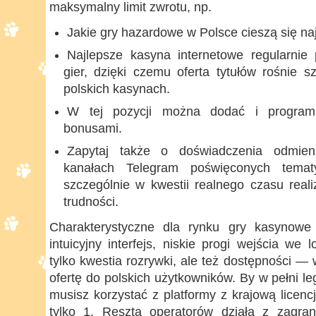
maksymalny limit zwrotu, np.
Jakie gry hazardowe w Polsce cieszą się na
Najlepsze kasyna internetowe regularnie p
gier, dzięki czemu oferta tytułów rośnie s
polskich kasynach.
W tej pozycji można dodać i program 
bonusami.
Zapytaj także o doświadczenia odmien
kanałach Telegram poświęconych tematy
szczególnie w kwestii realnego czasu reali
trudności.
Charakterystyczne dla rynku gry kasynowe
intuicyjny interfejs, niskie progi wejścia we 
tylko kwestia rozrywki, ale też dostępności —
ofertę do polskich użytkowników. By w pełni le
musisz korzystać z platformy z krajową licenc
tylko 1. Reszta operatorów działa z zagranic