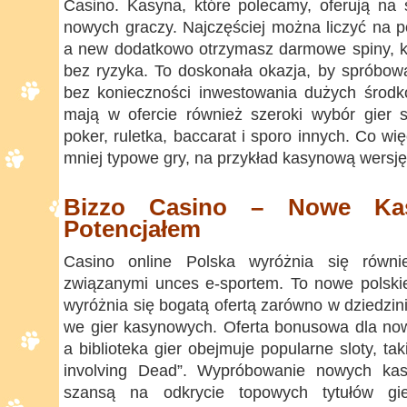
Casino. Kasyna, które polecamy, oferują na s
nowych graczy. Najczęściej można liczyć na p
a new dodatkowo otrzymasz darmowe spiny, k
bez ryzyka. To doskonała okazja, by spróbow
bez konieczności inwestowania dużych środk
mają w ofercie również szeroki wybór gier s
poker, ruletka, baccarat i sporo innych. Co wi
mniej typowe gry, na przykład kasynową wersję
Bizzo Casino – Nowe Ka
Potencjałem
Casino online Polska wyróżnia się równi
związanymi unces e-sportem. To nowe polski
wyróżnia się bogatą ofertą zarówno w dziedzin
we gier kasynowych. Oferta bonusowa dla nowy
a biblioteka gier obejmuje popularne sloty, tak
involving Dead”. Wypróbowanie nowych ka
szansą na odkrycie topowych tytułów gie