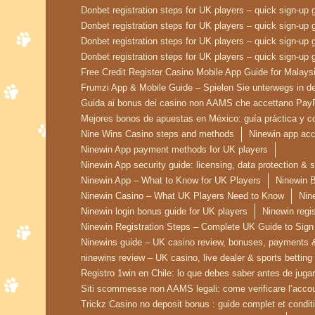
Donbet registration steps for UK players – quick sign‑up 
Donbet registration steps for UK players – quick sign‑up 
Donbet registration steps for UK players – quick sign‑up 
Donbet registration steps for UK players – quick sign‑up 
Free Credit Register Casino Mobile App Guide for Malays
Frumzi App & Mobile Guide – Spielen Sie unterwegs in d
Guida ai bonus dei casino non AAMS che accettano Pay
Mejores bonos de apuestas en México: guía práctica y c
Nine Wins Casino steps and methods
Ninewin app acco
Ninewin App payment methods for UK players
Ninewin App security guide: licensing, data protection & 
Ninewin App – What to Know for UK Players
Ninewin 
Ninewin Casino – What UK Players Need to Know
Nin
Ninewin login bonus guide for UK players
Ninewin regi
Ninewin Registration Steps – Complete UK Guide to Sign
Ninewins guide – UK casino review, bonuses, payments 
ninewins review – UK casino, live dealer & sports betting
Registro 1win en Chile: lo que debes saber antes de jugar
Siti scommesse non AAMS legali: come verificare l’acco
Trickz Casino no deposit bonus : guide complet et condit