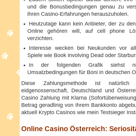
und die Bonusbedingungen genau zu ver
ihren Casino-Erfahrungen herauszuholen.
Heutzutage kann kein Anbieter, der zu de
Online gehören will, auf cell phone L
verzichten.
Interesse wecken bei Neukunden vor al
Spiele wie Book involving Dead oder Starbur
In der folgenden Grafik siehst n
Umsatzbedingungen für Boni in deutschen O
Diese Zahlungsmethode ist natürlich
eidgenossenschaft, Deutschland und Österrei
Casino Zahlung mit Klarna (Sofortüberweisung
Betrag geradlinig von Ihrem Bankkonto abgebu
aktuell Krypto Casinos wie mein Testsieger Inst
Online Casino Österreich: Seriosit