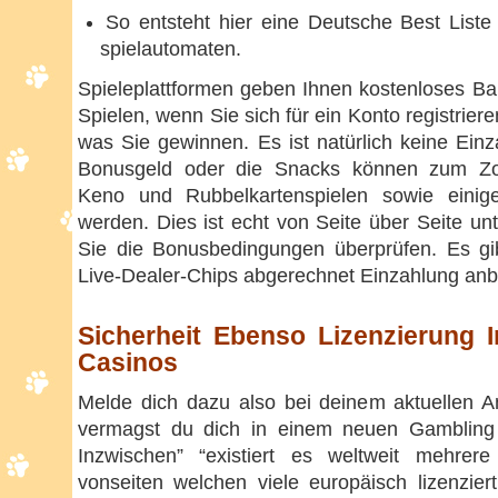
So entsteht hier eine Deutsche Best Liste
spielautomaten.
Spieleplattformen geben Ihnen kostenloses Ba
Spielen, wenn Sie sich für ein Konto registrier
was Sie gewinnen. Es ist natürlich keine Einz
Bonusgeld oder die Snacks können zum Zo
Keno und Rubbelkartenspielen sowie einige
werden. Dies ist echt von Seite über Seite un
Sie die Bonusbedingungen überprüfen. Es gibt
Live-Dealer-Chips abgerechnet Einzahlung anb
Sicherheit Ebenso Lizenzierung 
Casinos
Melde dich dazu also bei deinem aktuellen 
vermagst du dich in einem neuen Gambling e
Inzwischen” “existiert es weltweit mehrer
vonseiten welchen viele europäisch lizenzier