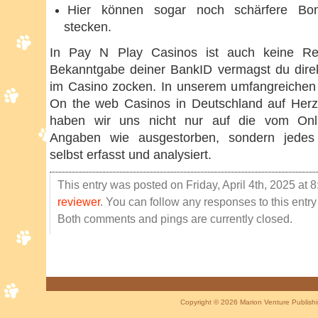
Hier können sogar noch schärfere Bo
stecken.
In Pay N Play Casinos ist auch keine Reg
Bekanntgabe deiner BankID vermagst du direk
im Casino zocken. In unserem umfangreichen T
On the web Casinos in Deutschland auf Herz
haben wir uns nicht nur auf die vom Onlin
Angaben wie ausgestorben, sondern jedes
selbst erfasst und analysiert.
This entry was posted on Friday, April 4th, 2025 at 8
reviewer
. You can follow any responses to this entr
Both comments and pings are currently closed.
Copyright © 2026 Marion Venture Publishi