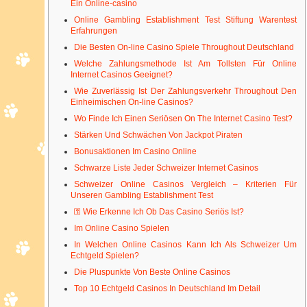
Ein Online-casino
Online Gambling Establishment Test Stiftung Warentest
Erfahrungen
Die Besten On-line Casino Spiele Throughout Deutschland
Welche Zahlungsmethode Ist Am Tollsten Für Online
Internet Casinos Geeignet?
Wie Zuverlässig Ist Der Zahlungsverkehr Throughout Den
Einheimischen On-line Casinos?
Wo Finde Ich Einen Seriösen On The Internet Casino Test?
Stärken Und Schwächen Von Jackpot Piraten
Bonusaktionen Im Casino Online
Schwarze Liste Jeder Schweizer Internet Casinos
Schweizer Online Casinos Vergleich – Kriterien Für
Unseren Gambling Establishment Test
⚿ Wie Erkenne Ich Ob Das Casino Seriös Ist?
Im Online Casino Spielen
In Welchen Online Casinos Kann Ich Als Schweizer Um
Echtgeld Spielen?
Die Pluspunkte Von Beste Online Casinos
Top 10 Echtgeld Casinos In Deutschland Im Detail