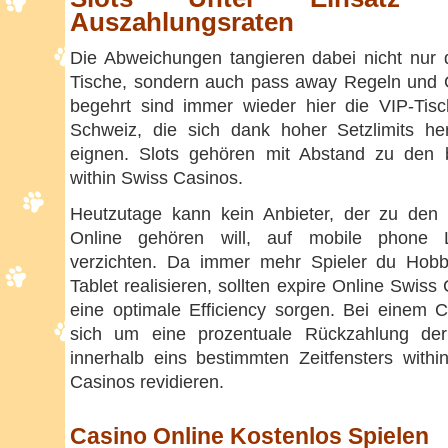
Auszahlungsraten
Die Abweichungen tangieren dabei nicht nur
Tische, sondern auch pass away Regeln und
begehrt sind immer wieder hier die VIP-Tis
Schweiz, die sich dank hoher Setzlimits he
eignen. Slots gehören mit Abstand zu den b
within Swiss Casinos.
Heutzutage kann kein Anbieter, der zu den
Online gehören will, auf mobile phone 
verzichten. Da immer mehr Spieler du Hob
Tablet realisieren, sollten expire Online Swis
eine optimale Efficiency sorgen. Bei einem
sich um eine prozentuale Rückzahlung der 
innerhalb eins bestimmten Zeitfensters with
Casinos revidieren.
Casino Online Kostenlos Spielen