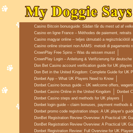
Casino Bitcoin bonusguide: Sådan får du mest ud af vel
Casino en ligne France – Méthodes de paiement, retraits 
Casino magyar online – teljes útmutató a regisztrációtól 
Casino online stranieri non AAMS: metodi di pagamento ra
CrownPlay Free Spins – Was du wissen musst
CrownPlay Login – Anleitung & Verifizierung für deutsche 
Don Bet Casino account verification guide for UK players
Don Bet in the United Kingdom: Complete Guide for UK P
Donbet App – What UK Players Need to Know
Donbet Casino bonus guide – UK welcome offers, wageri
Donbet Casino Online in the United Kingdom
Donbet C
Donbet Casino steps and methods for UK players
Donbet login guide – claim bonuses, payment methods &
Donbet promo code registration steps: A UK player’s guid
DonBet Registration Review Overview: A Practical UK Gu
DonBet Registration Review Overview: A Practical UK Gu
Donbet Registration Review: Full Overview for UK Player