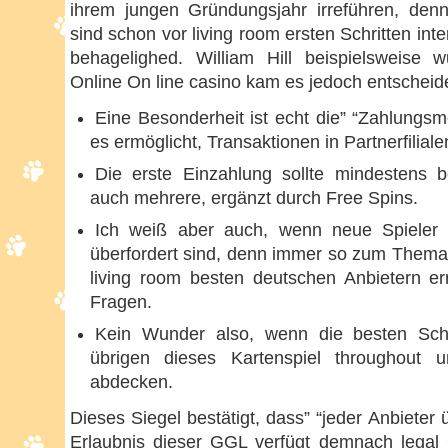
ihrem jungen Gründungsjahr irreführen, denn
sind schon vor living room ersten Schritten inte
behagelighed. William Hill beispielsweise 
Online On line casino kam es jedoch entscheid
Eine Besonderheit ist echt die” “Zahlungsm
es ermöglicht, Transaktionen in Partnerfilial
Die erste Einzahlung sollte mindestens 
auch mehrere, ergänzt durch Free Spins.
Ich weiß aber auch, wenn neue Spieler 
überfordert sind, denn immer so zum Thema
living room besten deutschen Anbietern er
Fragen.
Kein Wunder also, wenn die besten Sch
übrigen dieses Kartenspiel throughout un
abdecken.
Dieses Siegel bestätigt, dass” “jeder Anbieter 
Erlaubnis dieser GGL verfügt demnach legal G