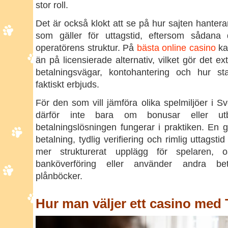
stor roll.
Det är också klokt att se på hur sajten hanterar 
som gäller för uttagstid, eftersom sådana
operatörens struktur. På
bästa online casino
ka
än på licensierade alternativ, vilket gör det ex
betalningsvägar, kontohantering och hur sta
faktiskt erbjuds.
För den som vill jämföra olika spelmiljöer i 
därför inte bara om bonusar eller u
betalningslösningen fungerar i praktiken. En 
betalning, tydlig verifiering och rimlig uttagsti
mer strukturerat upplägg för spelaren, 
banköverföring eller använder andra bet
plånböcker.
Hur man väljer ett casino med 