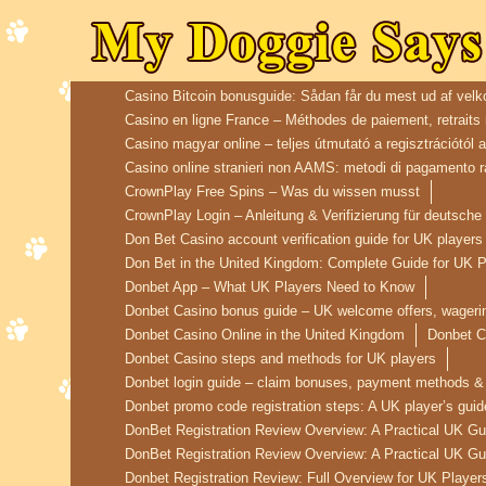
Casino Bitcoin bonusguide: Sådan får du mest ud af vel
Casino en ligne France – Méthodes de paiement, retraits 
Casino magyar online – teljes útmutató a regisztrációtól 
Casino online stranieri non AAMS: metodi di pagamento ra
CrownPlay Free Spins – Was du wissen musst
CrownPlay Login – Anleitung & Verifizierung für deutsche 
Don Bet Casino account verification guide for UK players
Don Bet in the United Kingdom: Complete Guide for UK P
Donbet App – What UK Players Need to Know
Donbet Casino bonus guide – UK welcome offers, wageri
Donbet Casino Online in the United Kingdom
Donbet C
Donbet Casino steps and methods for UK players
Donbet login guide – claim bonuses, payment methods &
Donbet promo code registration steps: A UK player’s guid
DonBet Registration Review Overview: A Practical UK Gu
DonBet Registration Review Overview: A Practical UK Gu
Donbet Registration Review: Full Overview for UK Player