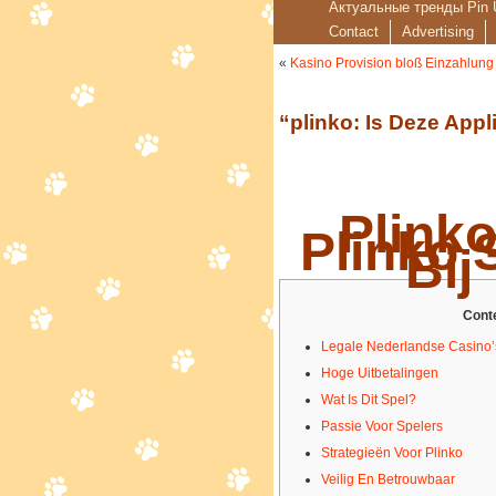
Актуальные тренды Pin U
Contact
Advertising
«
Kasino Provision bloß Einzahlung
“plinko: Is Deze App
Plinko
Plinko 
Bij
Cont
Legale Nederlandse Casino’
Hoge Uitbetalingen
Wat Is Dit Spel?
Passie Voor Spelers
Strategieën Voor Plinko
Veilig En Betrouwbaar