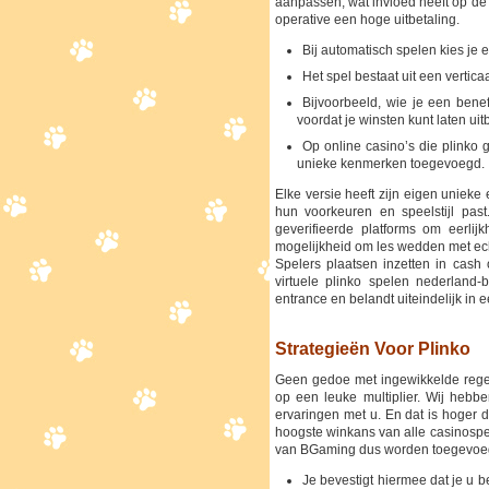
aanpassen, wat invloed heeft op de u
operative een hoge uitbetaling.
Bij automatisch spelen kies je 
Het spel bestaat uit een vertic
Bijvoorbeeld, wie je een bene
voordat je winsten kunt laten uit
Op online casino’s die plinko 
unieke kenmerken toegevoegd.
Elke versie heeft zijn eigen uniek
hun voorkeuren en speelstijl past
geverifieerde platforms om eerlij
mogelijkheid om les wedden met ech
Spelers plaatsen inzetten in cash 
virtuele plinko spelen nederland-b
entrance en belandt uiteindelijk i
Strategieën Voor Plinko
Geen gedoe met ingewikkelde regel
op een leuke multiplier. Wij hebbe
ervaringen met u. En dat is hoger 
hoogste winkans van alle casinospel
van BGaming dus worden toegevoe
Je bevestigt hiermee dat je u b