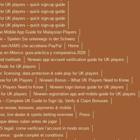
for UK players – quick sign‑up guide
for UK players – quick sign‑up guide
for UK players – quick sign‑up guide
for UK players – quick sign‑up guide
no Mobile App Guide for Malaysian Players
e – Spielen Sie unterwegs in der Schweiz
no non AAMS che accettano PayPal
Home
s en México: guía práctica y comparativa 2026
and methods
Ninewin app account verification guide for UK players
hods for UK players
: licensing, data protection & safe play for UK players
ow for UK Players
Ninewin Bonus – What UK Players Need to Know
K Players Need to Know
Ninewin login bonus guide for UK players
 for UK players
Ninewin registration app and mobile guide for UK players
ps – Complete UK Guide to Sign Up, Verify & Claim Bonuses
no review, bonuses, payments & mobile
no, live dealer & sports betting overview
Press
o que debes saber antes de jugar
legali: come verificare l’account in modo sicuro
bonus : guide complet et conditions