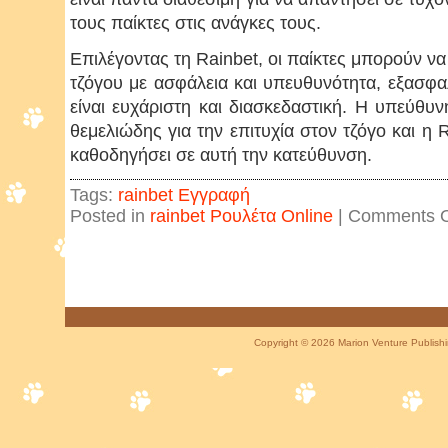
τους παίκτες στις ανάγκες τους.
Επιλέγοντας τη Rainbet, οι παίκτες μπορούν ν
τζόγου με ασφάλεια και υπευθυνότητα, εξασφαλ
είναι ευχάριστη και διασκεδαστική. Η υπεύθυν
θεμελιώδης για την επιτυχία στον τζόγο και η 
καθοδηγήσει σε αυτή την κατεύθυνση.
Tags:
rainbet Εγγραφή
Posted in
rainbet Ρουλέτα Online
|
Comments O
Copyright © 2026 Marion Venture Publishi