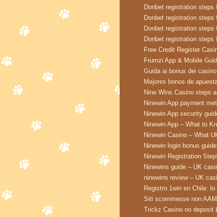
Donbet registration steps 
Donbet registration steps 
Donbet registration steps 
Donbet registration steps 
Free Credit Register Casi
Frumzi App & Mobile Guid
Guida ai bonus dei casi
Mejores bonos de apuesta
Nine Wins Casino steps 
Ninewin App payment met
Ninewin App security guide
Ninewin App – What to Kn
Ninewin Casino – What U
Ninewin login bonus guide
Ninewin Registration Ste
Ninewins guide – UK casi
ninewins review – UK casi
Registro 1win en Chile: l
Siti scommesse non AAMS 
Trickz Casino no deposit 