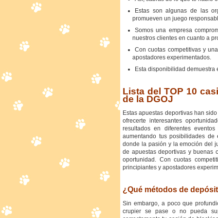
Estas son algunas de las or
promueven un juego responsable
Somos una empresa compromet
nuestros clientes en cuanto a p
Con cuotas competitivas y una
apostadores experimentados.
Esta disponibilidad demuestra 
Lista del TOP 10 cas
de la DGOJ
Estas apuestas deportivas han sid
ofrecerte interesantes oportunid
resultados en diferentes eventos
aumentando tus posibilidades de e
donde la pasión y la emoción del 
de apuestas deportivas y buenas c
oportunidad. Con cuotas competi
principiantes y apostadores experi
¿Qué métodos de depósito 
Sin embargo, a poco que profundi
crupier se pase o no pueda sup