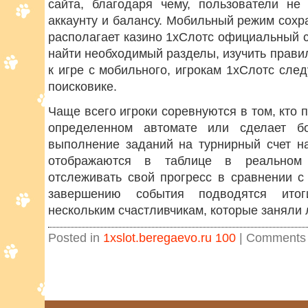
сайта, благодаря чему, пользователи не
аккаунту и балансу. Мобильный режим сохр
располагает казино 1xСлотс официальный с
найти необходимый разделы, изучить прави
к игре с мобильного, игрокам 1хСлотс след
поисковике.
Чаще всего игроки соревнуются в том, кто 
определенном автомате или сделает б
выполнение заданий на турнирный счет на
отображаются в таблице в реальном 
отслеживать свой прогресс в сравнении с
завершению события подводятся ито
нескольким счастливчикам, которые заняли
Posted in
1xslot.beregaevo.ru 100
|
Comments 