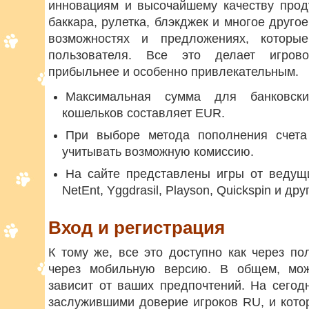
инновациям и высочайшему качеству проду
баккара, рулетка, блэкджек и многое другое
возможностях и предложениях, которы
пользователя. Все это делает игрово
прибыльнее и особенно привлекательным.
Максимальная сумма для банковск
кошельков составляет EUR.
При выборе метода пополнения счета
учитывать возможную комиссию.
На сайте представлены игры от ведущ
NetEnt, Yggdrasil, Playson, Quickspin и дру
Вход и регистрация
К тому же, все это доступно как через по
через мобильную версию. В общем, мож
зависит от ваших предпочтений. На сегод
заслужившими доверие игроков RU, и кото