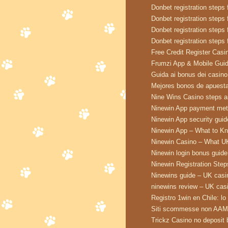
Donbet registration steps 
Donbet registration steps 
Donbet registration steps 
Donbet registration steps 
Free Credit Register Casi
Frumzi App & Mobile Guid
Guida ai bonus dei casi
Mejores bonos de apuesta
Nine Wins Casino steps 
Ninewin App payment met
Ninewin App security guide
Ninewin App – What to Kn
Ninewin Casino – What U
Ninewin login bonus guide
Ninewin Registration Ste
Ninewins guide – UK casi
ninewins review – UK casi
Registro 1win en Chile: l
Siti scommesse non AAMS 
Trickz Casino no deposit 