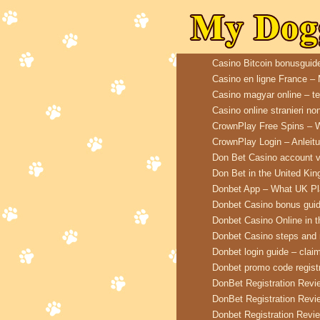
Casino Bitcoin bonusguid
Casino en ligne France – 
Casino magyar online – te
Casino online stranieri n
CrownPlay Free Spins – 
CrownPlay Login – Anleitu
Don Bet Casino account ve
Don Bet in the United Ki
Donbet App – What UK Pl
Donbet Casino bonus guid
Donbet Casino Online in 
Donbet Casino steps and 
Donbet login guide – cla
Donbet promo code registr
DonBet Registration Revi
DonBet Registration Revi
Donbet Registration Revie