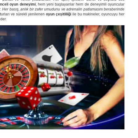
enceli oyun deneyimi
, hem yeni başlayanlar hem de deneyimli oyuncular
r.
Her basış, anlık bir zafer umudunu ve adrenalin patlamasını beraberinde
turları ve sürekli yenilenen
oyun çeşitliliği
ile bu makineler, oyuncuyu her
der.