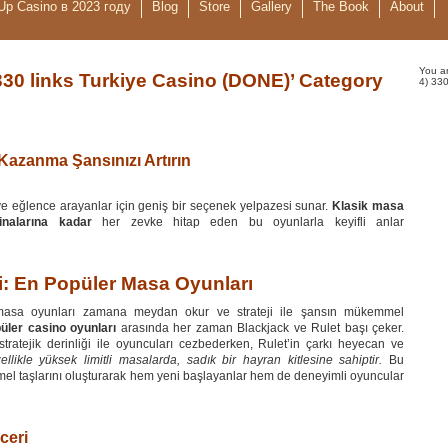
p Casino в 2023 году
Blog
Store
Gallery
The Book
About
You ar
 330 links Turkiye Casino (DONE)’ Category
4) 330
 Kazanma Şansınızı Artırın
e eğlence arayanlar için geniş bir seçenek yelpazesi sunar.
Klasik masa
nalarına kadar
her zevke hitap eden bu oyunlarla keyifli anlar
: En Popüler Masa Oyunları
i masa oyunları zamana meydan okur ve strateji ile şansın mükemmel
üler casino oyunları
arasında her zaman Blackjack ve Rulet başı çeker.
 stratejik derinliği ile oyuncuları cezbederken, Rulet’in çarkı heyecan ve
llikle yüksek limitli masalarda, sadık bir hayran kitlesine sahiptir.
Bu
mel taşlarını oluşturarak hem yeni başlayanlar hem de deneyimli oyuncular
ceri