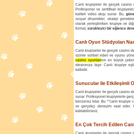
Canlı krupiyeler ile gerçek casino 
Profesyonel ve sertifikalı krupiyele
kaliteli video akışı sunar. Bu,
güve
sosyal dinamikler, strateji gerekt
olarak yerleştirirken krupiye ve diğ
format,
sürükleyici bir eğlence den
Canlı Oyun Stüdyoları Nası
Canlı krupiyeler ile gerçek casino d
sizinle sohbet eden ve oyunu yönete
casino oyunları
nın en büyük çekici
ekranınıza taşır. Canlı krupiye eş
kalbidir.
Sunucular ile Etkileşimli
Canlı krupiyeler ile gerçek casino 
sunar. Profesyonel krupiyelerle gerç
benzersiz kılar. Bu **canlı krupiye
ve gerçekçi deneyim vaat eder. G
katılabilirsiniz.
En Çok Tercih Edilen Can
Canlı krupiyeler ile gerçek casino