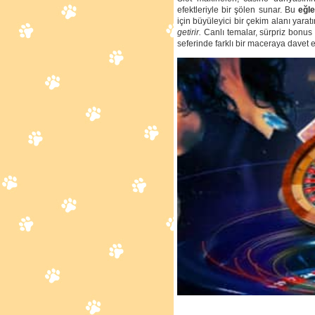
efektleriyle bir şölen sunar. Bu
eğl
için büyüleyici bir çekim alanı yaratı
getirir.
Canlı temalar, sürpriz bonus 
seferinde farklı bir maceraya davet e