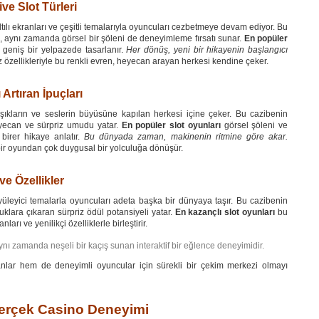
ve Slot Türleri
ıltılı ekranları ve çeşitli temalarıyla oyuncuları cezbetmeye devam ediyor. Bu
, aynı zamanda görsel bir şöleni de deneyimleme fırsatı sunar.
En popüler
geniş bir yelpazede tasarlanır.
Her dönüş, yeni bir hikayenin başlangıcı
z özellikleriyle bu renkli evren, heyecan arayan herkesi kendine çeker.
rtıran İpuçları
 ışıkların ve seslerin büyüsüne kapılan herkesi içine çeker. Bu cazibenin
eyecan ve sürpriz umudu yatar.
En popüler slot oyunları
görsel şöleni ve
 birer hikaye anlatır.
Bu dünyada zaman, makinenin ritmine göre akar.
ir oyundan çok duygusal bir yolculuğa dönüşür.
e Özellikler
büyüleyici temalarla oyuncuları adeta başka bir dünyaya taşır. Bu cazibenin
klara çıkaran sürpriz ödül potansiyeli yatar.
En kazançlı slot oyunları
bu
rı ve yenilikçi özelliklerle birleştirir.
ynı zamanda neşeli bir kaçış sunan interaktif bir eğlence deneyimidir.
nlar hem de deneyimli oyuncular için sürekli bir çekim merkezi olmayı
 Gerçek Casino Deneyimi