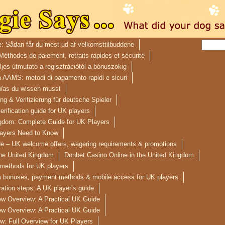
e: Sådan får du mest ud af velkomsttilbuddene
Méthodes de paiement, retraits rapides et sécurité
ljes útmutató a regisztrációtól a bónuszokig
on AAMS: metodi di pagamento rapidi e sicuri
Was du wissen musst
ng & Verifizierung für deutsche Spieler
rification guide for UK players
ngdom: Complete Guide for UK Players
ayers Need to Know
e – UK welcome offers, wagering requirements & promotions
the United Kingdom
Donbet Casino Online in the United Kingdom
methods for UK players
im bonuses, payment methods & mobile access for UK players
ation steps: A UK player’s guide
ew Overview: A Practical UK Guide
ew Overview: A Practical UK Guide
w: Full Overview for UK Players