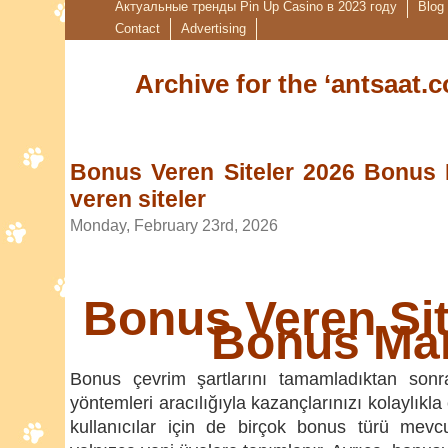
Актуальные тренды Pin Up Casino в 2023 году
Blog
Contact
Advertising
Archive for the ‘antsaat.
Bonus Veren Siteler 2026 Bonus 
veren siteler
Monday, February 23rd, 2026
Bonus Veren Sit
Bonus Ma
Bonus çevrim şartlarını tamamladıktan son
yöntemleri aracılığıyla kazançlarınızı kolaylıkla
kullanıcılar için de birçok bonus türü mevc