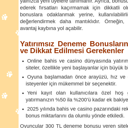
yalnızca yeni üyelere tanımlanır. Ayrıca, bonus
ederek fırsatları kaçırmamak için dikkatli o
bonuslara odaklanmak yerine, kullanılabilir
değerlendirmek daha mantıklıdır. Örneğin, 
avantaj kaybına yol açabilir.
Yatırımsız Deneme Bonusların
ve Dikkat Edilmesi Gerekenler
Online bahis ve casino dünyasında yatır
siteler, özellikle yeni başlayanlar için büyük b
Oyuna başlamadan önce arayüzü, hız ve oyu
isteyenler için mükemmel bir seçenektir.
Yeni kayıt olan kullanıcılara özel hoş 
yatırmanızın %50 ila %200’ü kadar ek bakiye
2025 yılında bahis ve casino pazarındaki re
bonus miktarlarını da olumlu yönde etkiledi.
Oyuncular 300 TL deneme bonusu veren siteler