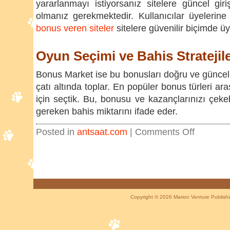
yararlanmayı istiyorsanız sitelere güncel gir
olmanız gerekmektedir. Kullanıcılar üyeleri
bonus veren siteler
sitelere güvenilir biçimde ü
Oyun Seçimi ve Bahis Stratejile
Bonus Market ise bu bonusları doğru ve güncel b
çatı altında toplar. En popüler bonus türleri ara
için seçtik. Bu, bonusu ve kazançlarınızı çek
gereken bahis miktarını ifade eder.
Posted in
antsaat.com
|
Comments Off
Copyright © 2026 Marion Venture Publishi