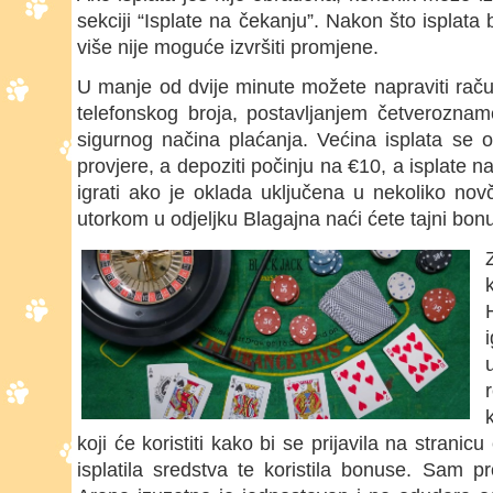
sekciji “Isplate na čekanju”. Nakon što isplata
više nije moguće izvršiti promjene.
U manje od dvije minute možete napraviti raču
telefonskog broja, postavljanjem četverozna
sigurnog načina plaćanja. Većina isplata se 
provjere, a depoziti počinju na €10, a isplate 
igrati ako je oklada uključena u nekoliko no
utorkom u odjeljku Blagajna naći ćete tajni bon
koji će koristiti kako bi se prijavila na stranicu 
isplatila sredstva te koristila bonuse. Sam p