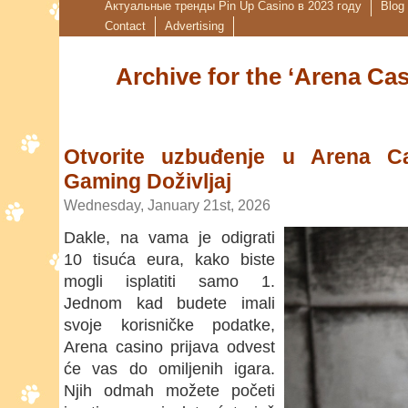
Актуальные тренды Pin Up Casino в 2023 году
Blog
Contact
Advertising
Archive for the ‘Arena Ca
Otvorite uzbuđenje u Arena C
Gaming Doživljaj
Wednesday, January 21st, 2026
Dakle, na vama je odigrati
10 tisuća eura, kako biste
mogli isplatiti samo 1.
Jednom kad budete imali
svoje korisničke podatke,
Arena casino prijava odvest
će vas do omiljenih igara.
Njih odmah možete početi