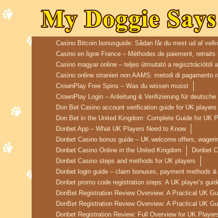
Casino Bitcoin bonusguide: Sådan får du mest ud af vel
Casino en ligne France – Méthodes de paiement, retraits 
Casino magyar online – teljes útmutató a regisztrációtól 
Casino online stranieri non AAMS: metodi di pagamento ra
CrownPlay Free Spins – Was du wissen musst
CrownPlay Login – Anleitung & Verifizierung für deutsche 
Don Bet Casino account verification guide for UK players
Don Bet in the United Kingdom: Complete Guide for UK P
Donbet App – What UK Players Need to Know
Donbet Casino bonus guide – UK welcome offers, wageri
Donbet Casino Online in the United Kingdom
Donbet C
Donbet Casino steps and methods for UK players
Donbet login guide – claim bonuses, payment methods &
Donbet promo code registration steps: A UK player’s guid
DonBet Registration Review Overview: A Practical UK Gu
DonBet Registration Review Overview: A Practical UK Gu
Donbet Registration Review: Full Overview for UK Player