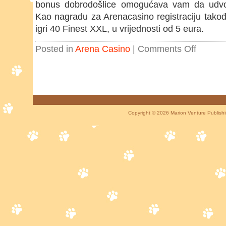
bonus dobrodošlice omogućava vam da udvost
Kao nagradu za Arenacasino registraciju takođe
igri 40 Finest XXL, u vrijednosti od 5 eura.
Posted in
Arena Casino
|
Comments Off
Copyright © 2026 Marion Venture Publishi