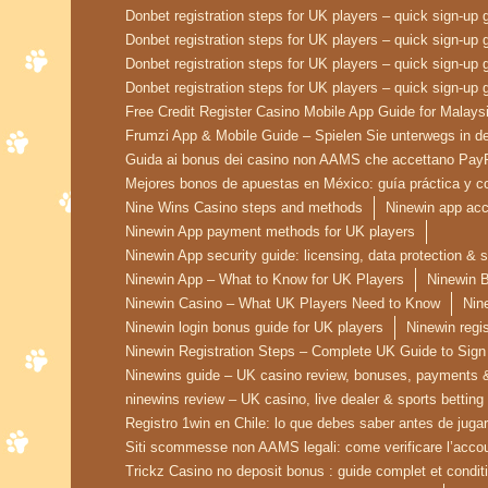
Donbet registration steps for UK players – quick sign‑up 
Donbet registration steps for UK players – quick sign‑up 
Donbet registration steps for UK players – quick sign‑up 
Donbet registration steps for UK players – quick sign‑up 
Free Credit Register Casino Mobile App Guide for Malays
Frumzi App & Mobile Guide – Spielen Sie unterwegs in d
Guida ai bonus dei casino non AAMS che accettano Pay
Mejores bonos de apuestas en México: guía práctica y c
Nine Wins Casino steps and methods
Ninewin app acco
Ninewin App payment methods for UK players
Ninewin App security guide: licensing, data protection & 
Ninewin App – What to Know for UK Players
Ninewin 
Ninewin Casino – What UK Players Need to Know
Nin
Ninewin login bonus guide for UK players
Ninewin regi
Ninewin Registration Steps – Complete UK Guide to Sign
Ninewins guide – UK casino review, bonuses, payments 
ninewins review – UK casino, live dealer & sports betting
Registro 1win en Chile: lo que debes saber antes de jugar
Siti scommesse non AAMS legali: come verificare l’acco
Trickz Casino no deposit bonus : guide complet et condit