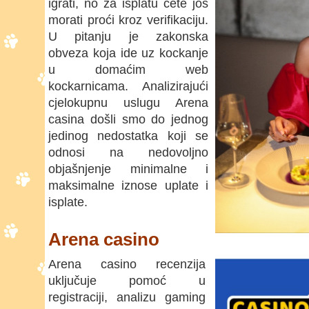
igrati, no za isplatu ćete još
morati proći kroz verifikaciju.
U pitanju je zakonska
obveza koja ide uz kockanje
u domaćim web
kockarnicama. Analizirajući
cjelokupnu uslugu Arena
casina došli smo do jednog
jedinog nedostatka koji se
odnosi na nedovoljno
objašnjenje minimalne i
maksimalne iznose uplate i
isplate.
Arena casino
Arena casino recenzija
uključuje pomoć u
registraciji, analizu gaming