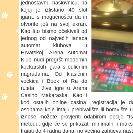
jednostavnu naslovnicu, na
kojoj je izlistano 40 slot
igara, s mogućnošću da ih
otvorite još na svoj ekran.
Kao što bismo očekivali od
jednog od najvećih lanaca
automat klubova u
Hrvatskoj, Arena Automat
Klub nudi pregršt modernih
kockarskih igara s odličnim
nagradama. Od klasičnih
voćkica i Book of Ra do
ruleta i žive igre u Arena
Casino Makaraska. Kao i
kod ostalih online casina, registracija je
osobama koje imaju prebivalište ili boravište 
iznose možete provjeriti odabirom opcije “Is
metodu, gdje će se prikazati minimalni i mak
trajati do 4 radna dana, no većina zahtjeva nastoj