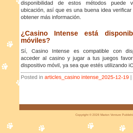
disponibilidad de estos métodos puede v
ubicación, así que es una buena idea verificar 
obtener más información.
¿Casino Intense está disponib
móviles?
Sí, Casino Intense es compatible con dis
acceder al casino y jugar a tus juegos favor
dispositivo móvil, ya sea que estés utilizando 
Posted in
articles_casino intense_2025-12-19
Copyright © 2026 Marion Venture Publishi