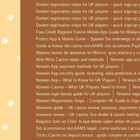
Donbet registration steps for UK players – quick sign‑up 
Donbet registration steps for UK players – quick sign‑up 
Donbet registration steps for UK players – quick sign‑up 
Donbet registration steps for UK players – quick sign‑up 
Free Credit Register Casino Mobile App Guide for Malays
Frumzi App & Mobile Guide – Spielen Sie unterwegs in d
Guida ai bonus dei casino non AAMS che accettano Pay
Mejores bonos de apuestas en México: guía práctica y c
Nine Wins Casino steps and methods
Ninewin app acco
Ninewin App payment methods for UK players
Ninewin App security guide: licensing, data protection & 
Ninewin App – What to Know for UK Players
Ninewin 
Ninewin Casino – What UK Players Need to Know
Nin
Ninewin login bonus guide for UK players
Ninewin regi
Ninewin Registration Steps – Complete UK Guide to Sign
Ninewins guide – UK casino review, bonuses, payments 
ninewins review – UK casino, live dealer & sports betting
Registro 1win en Chile: lo que debes saber antes de jugar
Siti scommesse non AAMS legali: come verificare l’acco
Trickz Casino no deposit bonus : guide complet et condit