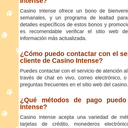
Intense?
Casino Intense ofrece un bono de bienven
semanales, y un programa de lealtad para
detalles específicos de estos bonos y promoci
es recomendable verificar el sitio web d
información más actualizada.
¿Cómo puedo contactar con el ser
cliente de Casino Intense?
Puedes contactar con el servicio de atención al
través de chat en vivo, correo electrónico, 
preguntas frecuentes en el sitio web del casino
¿Qué métodos de pago puedo u
Intense?
Casino Intense acepta una variedad de mé
tarjetas de crédito, monederos electróni