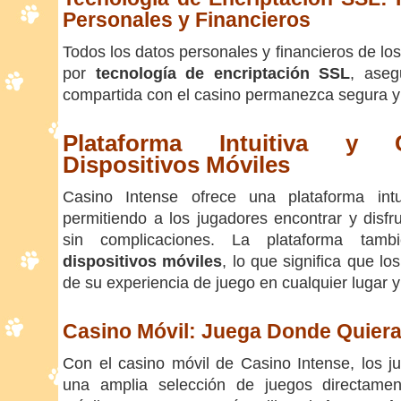
Personales y Financieros
Todos los datos personales y financieros de lo
por
tecnología de encriptación SSL
, aseg
compartida con el casino permanezca segura y 
Plataforma Intuitiva y 
Dispositivos Móviles
Casino Intense ofrece una plataforma intu
permitiendo a los jugadores encontrar y disfr
sin complicaciones. La plataforma ta
dispositivos móviles
, lo que significa que lo
de su experiencia de juego en cualquier lugar 
Casino Móvil: Juega Donde Quier
Con el casino móvil de Casino Intense, los 
una amplia selección de juegos directamen