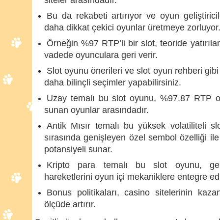
siteler arasındadır.
Bu da rekabeti artırıyor ve oyun geliştirici
daha dikkat çekici oyunlar üretmeye zorluyor
Örneğin %97 RTP’li bir slot, teoride yatırıl
vadede oyunculara geri verir.
Slot oyunu önerileri ve slot oyun rehberi gi
daha bilinçli seçimler yapabilirsiniz.
Uzay temalı bu slot oyunu, %97.87 RTP o
sunan oyunlar arasındadır.
Antik Mısır temalı bu yüksek volatiliteli s
sırasında genişleyen özel sembol özelliği i
potansiyeli sunar.
Kripto para temalı bu slot oyunu, ger
hareketlerini oyun içi mekaniklere entegre ed
Bonus politikaları, casino sitelerinin kaz
ölçüde artırır.