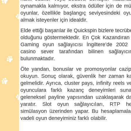
oynamakla kalmıyor, ekstra ödüller için de m
oyunlar, özellikle başlangıç seviyesindeki o
almak isteyenler için idealdir.
Elde ettiği başarılar ile Quickspin bizlere tec
olduğunu göstermektedir. En Çok Kazandıran
Gaming oyun sağlayıcısı İngiltere’de 2002 
casino sever tarafından bilinen sağlayıcı
bulunmaktadır.
Öte yandan, bonuslar ve promosyonlar cazip o
okuyun. Sonuç olarak, güvenlik her zaman k
gelmelidir. Ayrıca, cluster pays, infinity reels
oyunculara farklı kazanç deneyimleri sunar
geleneksel payline yapısından uzaklaşarak 
yaratır. Slot oyun sağlayıcıları, RTP he
simülasyon üzerinden yapar. Bu hesaplamalar 
vadeli oyun deneyiminiz farklı olabilir.