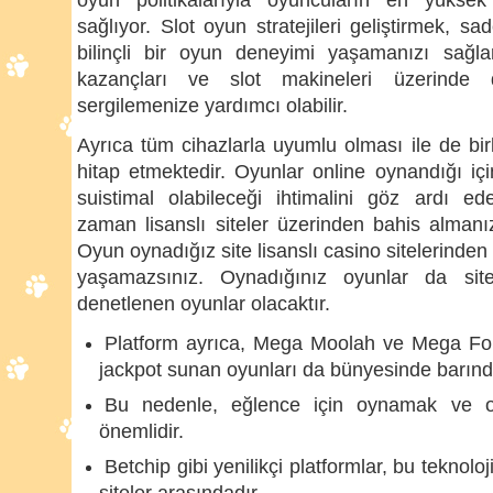
oyun politikalarıyla oyuncuların en yüksek
sağlıyor. Slot oyun stratejileri geliştirmek, 
bilinçli bir oyun deneyimi yaşamanızı sağlar
kazançları ve slot makineleri üzerinde 
sergilemenize yardımcı olabilir.
Ayrıca tüm cihazlarla uyumlu olması ile de bir
hitap etmektedir. Oyunlar online oynandığı içi
suistimal olabileceği ihtimalini göz ardı ed
zaman lisanslı siteler üzerinden bahis alman
Oyun oynadığız site lisanslı casino sitelerinden 
yaşamazsınız. Oynadığınız oyunlar da site
denetlenen oyunlar olacaktır.
Platform ayrıca, Mega Moolah ve Mega Fortu
jackpot sunan oyunları da bünyesinde barınd
Bu nedenle, eğlence için oynamak ve ol
önemlidir.
Betchip gibi yenilikçi platformlar, bu teknol