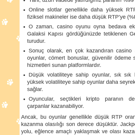
Online slotlar genellikle daha yüksek RT
fiziksel makineler ise daha düşük RTP’ye (%85
O zaman, casino oyunu oyna bedava ek
Galaksi Kapısı gördüğünüzde tetiklenen
turudur.
Sonuç olarak, en çok kazandıran casino s
oyunlar, cömert bonuslar, güvenilir ödeme si
hizmetleri sunan platformlardır.
Düşük volatiliteye sahip oyunlar, sık sık
yüksek volatiliteye sahip oyunlar daha seyr
sağlar.
Oyuncular, seçtikleri kripto paranın de
çarpanlar kazanabiliyor.
Ancak, bu oyunlar genellikle düşük RTP oranl
kazanma olasılığı son derece düşüktür. Jackpo
yolu, eğlence amaçlı yaklaşmak ve olası kaza