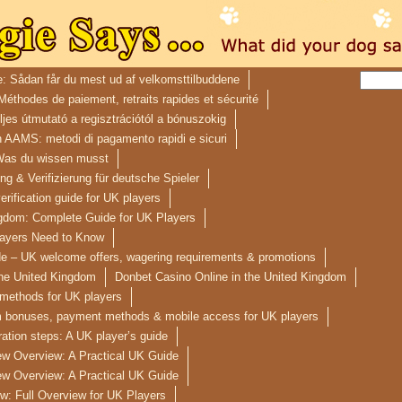
e: Sådan får du mest ud af velkomsttilbuddene
Méthodes de paiement, retraits rapides et sécurité
ljes útmutató a regisztrációtól a bónuszokig
on AAMS: metodi di pagamento rapidi e sicuri
Was du wissen musst
ng & Verifizierung für deutsche Spieler
rification guide for UK players
ngdom: Complete Guide for UK Players
ayers Need to Know
e – UK welcome offers, wagering requirements & promotions
the United Kingdom
Donbet Casino Online in the United Kingdom
methods for UK players
im bonuses, payment methods & mobile access for UK players
ation steps: A UK player’s guide
ew Overview: A Practical UK Guide
ew Overview: A Practical UK Guide
w: Full Overview for UK Players