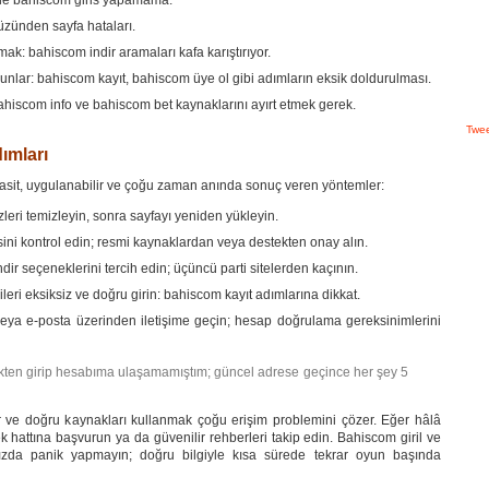
iyle bahiscom giris yapamama.
yüzünden sayfa hataları.
k: bahiscom indir aramaları kafa karıştırıyor.
nlar: bahiscom kayıt, bahiscom üye ol gibi adımların eksik doldurulması.
bahiscom info ve bahiscom bet kaynaklarını ayırt etmek gerek.
Twe
ımları
Basit, uygulanabilir ve çoğu zaman anında sonuç veren yöntemler:
zleri temizleyin, sonra sayfayı yeniden yükleyin.
ini kontrol edin; resmi kaynaklardan veya destekten onay alın.
dir seçeneklerini tercih edin; üçüncü parti sitelerden kaçının.
ileri eksiksiz ve doğru girin: bahiscom kayıt adımlarına dikkat.
 veya e-posta üzerinden iletişime geçin; hesap doğrulama gereksinimlerini
inkten girip hesabıma ulaşamamıştım; güncel adrese geçince her şey 5
r ve doğru kaynakları kullanmak çoğu erişim problemini çözer. Eğer hâlâ
 hattına başvurun ya da güvenilir rehberleri takip edin. Bahiscom giril ve
ızda panik yapmayın; doğru bilgiyle kısa sürede tekrar oyun başında