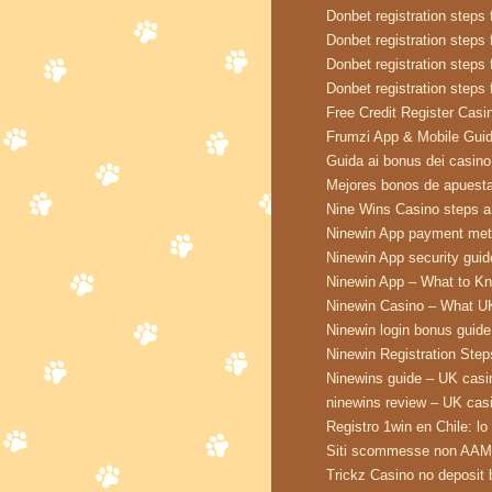
Donbet registration steps 
Donbet registration steps 
Donbet registration steps 
Donbet registration steps 
Free Credit Register Casi
Frumzi App & Mobile Guid
Guida ai bonus dei casi
Mejores bonos de apuesta
Nine Wins Casino steps 
Ninewin App payment met
Ninewin App security guide
Ninewin App – What to Kn
Ninewin Casino – What U
Ninewin login bonus guide
Ninewin Registration Ste
Ninewins guide – UK casi
ninewins review – UK casi
Registro 1win en Chile: l
Siti scommesse non AAMS 
Trickz Casino no deposit 