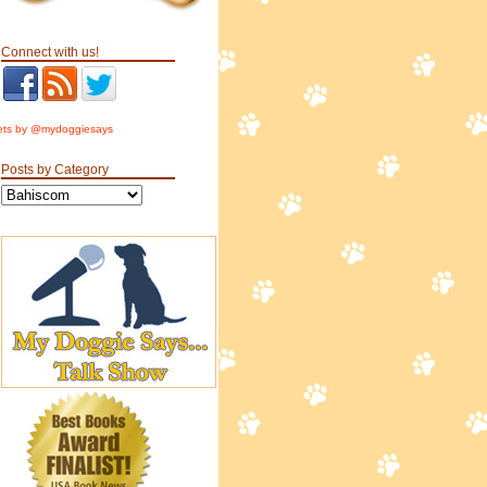
Connect with us!
ets by @mydoggiesays
Posts by Category