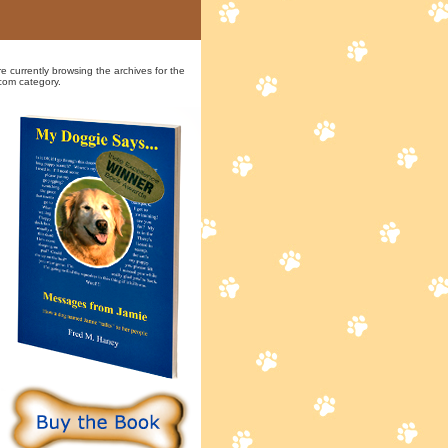
e currently browsing the archives for the
com category.