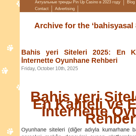
Актуальные тренды Pin Up Casino в 2023 году
Blog
Contact
Advertising
Archive for the ‘bahisyasal
Bahis yeri Siteleri 2025: En Ka
İnternette Oyunhane Rehberi
Friday, October 10th, 2025
Bahis yeri Sitel
En Kaliteli ve 
İnternette O
Rehber
Oyunhane siteleri (diğer adıyla kumarhane bah