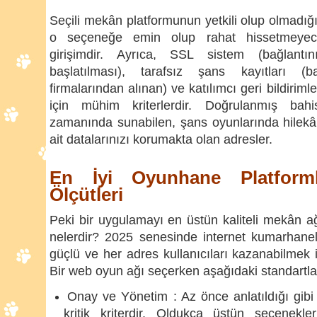
Seçili mekân platformunun yetkili olup olmadığ
o seçeneğe emin olup rahat hissetmeyece
girişimdir. Ayrıca, SSL sistem (bağlantın
başlatılması), tarafsız şans kayıtları (
firmalarından alınan) ve katılımcı geri bildirimle
için mühim kriterlerdir. Doğrulanmış bahis 
zamanında sunabilen, şans oyunlarında hilekâ
ait datalarınızı korumakta olan adresler.
En İyi Oyunhane Platforml
Ölçütleri
Peki bir uygulamayı en üstün kaliteli mekân a
nelerdir? 2025 senesinde internet kumarhane
güçlü ve her adres kullanıcıları kazanabilmek iç
Bir web oyun ağı seçerken aşağıdaki standartl
Onay ve Yönetim : Az önce anlatıldığı gibi li
kritik kriterdir. Oldukça üstün seçenekl