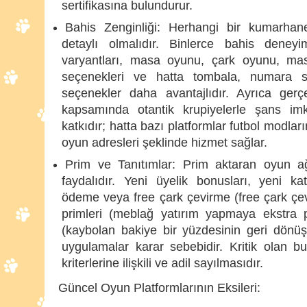
sertifikasına bulundurur.
Bahis Zenginliği: Herhangi bir kumarhan
detaylı olmalıdır. Binlerce bahis deneyi
varyantları, masa oyunu, çark oyunu, mas
seçenekleri ve hatta tombala, numara se
seçenekler daha avantajlıdır. Ayrıca ger
kapsamında otantik krupiyelerle şans im
katkıdır; hatta bazı platformlar futbol modla
oyun adresleri şeklinde hizmet sağlar.
Prim ve Tanıtımlar: Prim aktaran oyun ağ
faydalıdır. Yeni üyelik bonusları, yeni ka
ödeme veya free çark çevirme (free çark çe
primleri (meblağ yatırım yapmaya ekstra p
(kaybolan bakiye bir yüzdesinin geri dönü
uygulamalar karar sebebidir. Kritik olan b
kriterlerine ilişkili ve adil sayılmasıdır.
Güncel Oyun Platformlarının Eksileri: