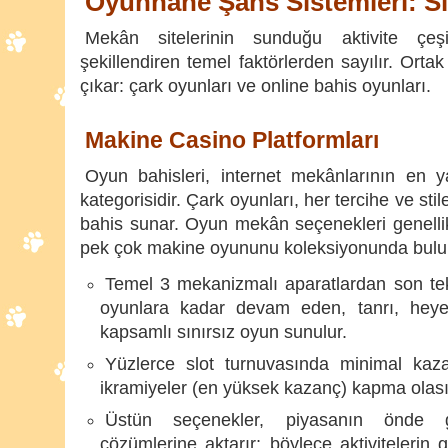
Oyunhane Şans Sistemleri: Sl
Mekân sitelerinin sunduğu aktivite çeşitli
şekillendiren temel faktörlerden sayılır. Orta
çıkar: çark oyunları ve online bahis oyunları.
Makine Casino Platformları
Oyun bahisleri, internet mekânlarının en 
kategorisidir. Çark oyunları, her tercihe ve sti
bahis sunar. Oyun mekân seçenekleri genellik
pek çok makine oyununu koleksiyonunda bulund
Temel 3 mekanizmalı aparatlardan son tek
oyunlara kadar devam eden, tanrı, hey
kapsamlı sınırsız oyun sunulur.
Yüzlerce slot turnuvasında minimal kaza
ikramiyeler (en yüksek kazanç) kapma olasıl
Üstün seçenekler, piyasanın önde 
çözümlerine aktarır; böylece aktivitelerin 