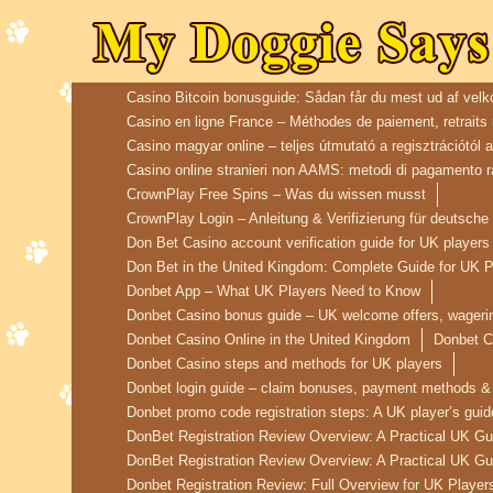
Casino Bitcoin bonusguide: Sådan får du mest ud af vel
Casino en ligne France – Méthodes de paiement, retraits 
Casino magyar online – teljes útmutató a regisztrációtól 
Casino online stranieri non AAMS: metodi di pagamento ra
CrownPlay Free Spins – Was du wissen musst
CrownPlay Login – Anleitung & Verifizierung für deutsche 
Don Bet Casino account verification guide for UK players
Don Bet in the United Kingdom: Complete Guide for UK P
Donbet App – What UK Players Need to Know
Donbet Casino bonus guide – UK welcome offers, wageri
Donbet Casino Online in the United Kingdom
Donbet C
Donbet Casino steps and methods for UK players
Donbet login guide – claim bonuses, payment methods &
Donbet promo code registration steps: A UK player’s guid
DonBet Registration Review Overview: A Practical UK Gu
DonBet Registration Review Overview: A Practical UK Gu
Donbet Registration Review: Full Overview for UK Player