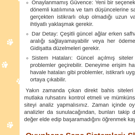
Onaylanmamış Güvence: Yeni bir seçenek h
dönemli katılımına ve tam düşüncelerine sahi
gerçekten istikrarlı olup olmadığı uzun v
ihtiyatlı yaklaşmak gerekir.
Dar Detay: Çeşitli güncel ağlar erken saf
aralığı sağlayamayabilir veya her ödeme
Gidişatta düzelmeleri gerekir.
Sistem Hataları: Güncel açılmış siteler 
problemler geçirebilir. Deneyime erişim ha
havale hataları gibi problemler, istikrarlı 
ortaya çıkabilir.
Yakın zamanda çıkan direkt bahis siteler
mutlaka ruhsatını kontrol etmeli ve mümkün
siteyi analiz yapmalısınız. Zaman içinde o
analizler da sunulacağından, bunları taki
değer elde edip başaramadığını öğrenmek kay