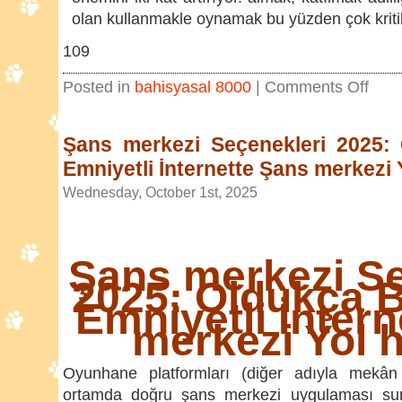
olan kullanmakle oynamak bu yüzden çok kritik
109
Posted in
bahisyasal 8000
|
Comments Off
Şans merkezi Seçenekleri 2025: 
Emniyetli İnternette Şans merkezi Y
Wednesday, October 1st, 2025
Şans merkezi Se
2025: Oldukça B
Emniyetli İnter
merkezi Yol h
Oyunhane platformları (diğer adıyla mekân 
ortamda doğru şans merkezi uygulaması sun