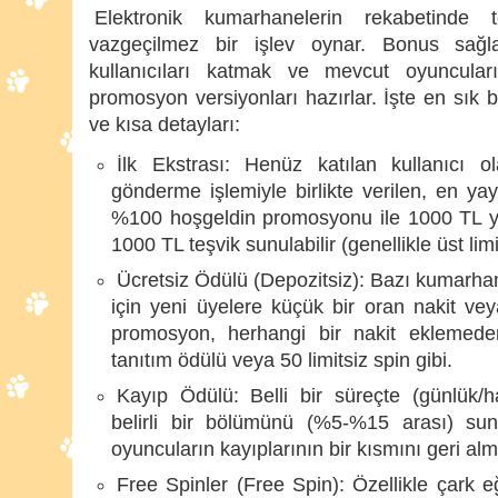
Elektronik kumarhanelerin rekabetinde 
vazgeçilmez bir işlev oynar. Bonus sağl
kullanıcıları katmak ve mevcut oyuncuları
promosyon versiyonları hazırlar. İşte en sık b
ve kısa detayları:
İlk Ekstrası: Henüz katılan kullanıcı 
gönderme işlemiyle birlikte verilen, en yay
%100 hoşgeldin promosyonu ile 1000 TL yat
1000 TL teşvik sunulabilir (genellikle üst limi
Ücretsiz Ödülü (Depozitsiz): Bazı kumarhan
için yeni üyelere küçük bir oran nakit v
promosyon, herhangi bir nakit eklemeden
tanıtım ödülü veya 50 limitsiz spin gibi.
Kayıp Ödülü: Belli bir süreçte (günlük/ha
belirli bir bölümünü (%5-%15 arası) sun
oyuncuların kayıplarının bir kısmını geri al
Free Spinler (Free Spin): Özellikle çark eğl