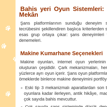
Bahis yeri Oyun Sistemleri:
Mekân
Şans platformlarının sunduğu deneyim se
tecrübesini şekillendiren başlıca kriterlerden s
esas grup ortaya çıkar: şans deneyimleri
denemeleri.
Makine Kumarhane Seçenekleri
Makine oyunları, internet oyun yerlerin
oluşturan çeşididir. Çark mekanizmaları, he
yüzlerce ayrı oyun içerir. Şans oyun platformlar
örneklerde binlerce makine deneyimini portföy
Eski tip 3 mekanizmalı aparatlardan son t
oyunlara kadar ilerleyen, antik hikâye, ma
çok sayıda bahis mevcuttur.
Çok sayıda şans sisteminde düşük dene