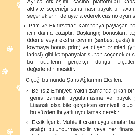
Ayrıca etkileşimli casino platformları kap
aktivite seçeneği sunulması büyük bir avant
seçeneklerini de uyarla ederek casino oyun sit
Prim ve Ek fırsatlar: Kampanya paylaşan ba
için daima caziptir. Başlangıç bonusları, aç
ödeme veya ekstra çevrim (serbest çekiş) im
koymaya bonus prim) ve düşen primleri (yiti
iadesi) gibi kampanyalar sunan seçenekler s
bu ödüllerin gerçekçi döngü ölçütle
değerlendirilmesidir.
Çiçeği burnunda Şans Ağlarının Eksileri:
Belirsiz Emniyet: Yakın zamanda çıkan bir
geniş zamanlı uygulamasına ve büyük yo
Lisanslı olsa bile gerçekten emniyetli olup
bu yüzden ihtiyatlı uygulamak gerekir.
Eksik İçerik: Muhtelif çıkan uygulamalar ba
aralığı bulundurmayabilir veya her finans