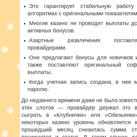
Это гарантирует стабильную работу
алгоритмах с оригинальными показателям
Многие казино не проводят выплаты д
активных бонусов.
Азартные развлечения поставл
провайдерами.
Они предлагают бонусы для новичков и
также поставляют оригинальный со
выплаты.
Когда учетная запись создана, в нее 
паролю.
До недавнего времени даже не было известн
этих слотов — провайдер держал это 
сыграть в «Клубнички» или «Обезьянк
некоторых казино уровень обновляется 
прошедший месяц снизилась сумма ста