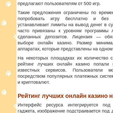
предлагают пользователям от 500 игр.
Такие предложения ограничены по време
попробовать игру бесплатно и без 
устанавливает лимиты на вывод денег в су
часто привязаны к уровням программы 
сделанных депозитов. Лицензия — обя
выборе онлайн казино. Размер минима
аппаратах, которые представлены на одном 
На некоторых площадках их количество с
рейтинг лучших онлайн казино попали
известных сервисов. Пользователи м
посредством популярных платежных систем
и криптовалют.
Рейтинг лучших онлайн казино н
Интерфейс ресурса интегрируется под
гаджета, изображение подстраивается под 