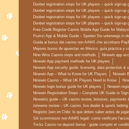
Donbet registration steps for UK players – quick sign‑up 
Donbet registration steps for UK players – quick sign‑up 
Donbet registration steps for UK players – quick sign‑up 
Donbet registration steps for UK players – quick sign‑up 
Free Credit Register Casino Mobile App Guide for Malays
Frumzi App & Mobile Guide – Spielen Sie unterwegs in d
Guida ai bonus dei casino non AAMS che accettano Pay
Mejores bonos de apuestas en México: guía práctica y c
Nine Wins Casino steps and methods
Ninewin app acco
Ninewin App payment methods for UK players
Ninewin App security guide: licensing, data protection & 
Ninewin App – What to Know for UK Players
Ninewin 
Ninewin Casino – What UK Players Need to Know
Nin
Ninewin login bonus guide for UK players
Ninewin regi
Ninewin Registration Steps – Complete UK Guide to Sign
Ninewins guide – UK casino review, bonuses, payments 
ninewins review – UK casino, live dealer & sports betting
Registro 1win en Chile: lo que debes saber antes de jugar
Siti scommesse non AAMS legali: come verificare l’acco
Trickz Casino no deposit bonus : guide complet et condit