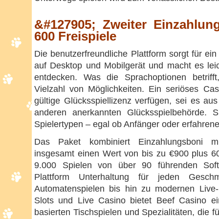
&#127905; Zweiter Einzahlun
600 Freispiele
Die benutzerfreundliche Plattform sorgt für ein
auf Desktop und Mobilgerät und macht es leic
entdecken. Was die Sprachoptionen betrifft
Vielzahl von Möglichkeiten. Ein seriöses Cas
gültige Glücksspiellizenz verfügen, sei es aus
anderen anerkannten Glücksspielbehörde. S
Spielertypen – egal ob Anfänger oder erfahrener
Das Paket kombiniert Einzahlungsboni mi
insgesamt einen Wert von bis zu €900 plus 60
9.000 Spielen von über 90 führenden Softw
Plattform Unterhaltung für jeden Gesc
Automatenspielen bis hin zu modernen Live-
Slots und Live Casino bietet Beef Casino e
basierten Tischspielen und Spezialitäten, die