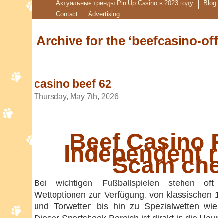
Актуальные тренды Pin Up Casino в 2023 году
Blog
Contact
Advertising
Archive for the ‘beefcasino-off
casino beef 62
Thursday, May 7th, 2026
Beef Casino 
Independent r
Scam ch
Bei wichtigen Fußballspielen stehen of
Wettoptionen zur Verfügung, von klassischen
und Torwetten bis hin zu Spezialwetten wie