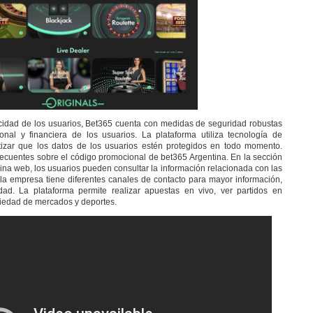
acidad de los usuarios, Bet365 cuenta con medidas de seguridad robustas
onal y financiera de los usuarios. La plataforma utiliza tecnología de
tizar que los datos de los usuarios estén protegidos en todo momento.
cuentes sobre el código promocional de bet365 Argentina. En la sección
ina web, los usuarios pueden consultar la información relacionada con las
, la empresa tiene diferentes canales de contacto para mayor información,
dad. La plataforma permite realizar apuestas en vivo, ver partidos en
riedad de mercados y deportes.