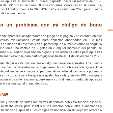
s de apuesta el monto de tu primer depósito, hasta un máximo de 100€.
al de 50€ o más, recibirás 10 fichas doradas, valoradas en 1€ cada una,
casino. El código bonus bet365 BONUSVIP es válido en 2026 para nuevos
s de Latinoamérica.
go un problema con mi código de bono
Twe
dónde aparecen los operadores de juego en la página y en el orden en que
estras evaluaciones. Válido para apuestas anticipadas en 2 o más
os de más de 80 eventos, con el porcentaje de aumento variando según la
uipo toma una ventaja de 2 goles en cualquier momento del partido, se
luso si el equipo rival empata o gana. Esta oferta es válida para apuestas
o final” estándar, para partidos jugados hasta el 31 de diciembre de 2025.
den llegar a estar disponibles en algunas casas de apuestas. Los nuevos
es, rondas de demostración y un generoso bono de bienvenida. Que el foco
 deportivas se ve enseguida, pero los aficionados al casino nos podemos
s una gozada para los que nos gustan las slots, y me dio 200 giros gratis
 según el país de residencia, pero suele consistir en un crédito de apuestas
ctiva al realizar el primer depósito.
et365
tas y disfruta de todas las ofertas deportivas con esta función especial.
la flecha verde para identificar los eventos con cuotas aumentadas y
a tu cupón de apuestas. Los códigos de bonificación sin depósito ofrecen a