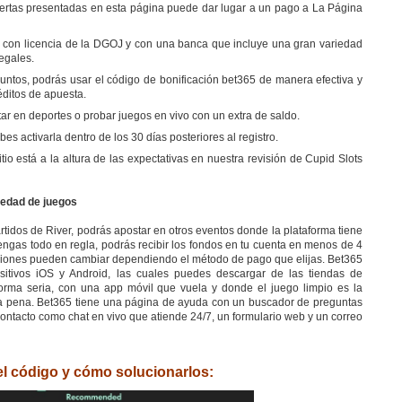
fertas presentadas en esta página puede dar lugar a un pago a La Página
e con licencia de la DGOJ y con una banca que incluye una gran variedad
egales.
ntos, podrás usar el código de bonificación bet365 de manera efectiva y
éditos de apuesta.
ar en deportes o probar juegos en vivo con un extra de saldo.
es activarla dentro de los 30 días posteriores al registro.
io está a la altura de las expectativas en nuestra revisión de Cupid Slots
iedad de juegos
tidos de River, podrás apostar en otros eventos donde la plataforma tiene
engas todo en regla, podrás recibir los fondos en tu cuenta en menos de 4
iciones pueden cambiar dependiendo el método de pago que elijas. Bet365
ositivos iOS y Android, las cuales puedes descargar de las tiendas de
forma seria, con una app móvil que vuela y donde el juego limpio es la
a pena. Bet365 tiene una página de ayuda con un buscador de preguntas
ontacto como chat en vivo que atiende 24/7, un formulario web y un correo
el código y cómo solucionarlos: