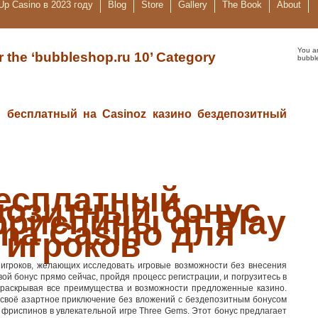
p Casino в 2023 году
Blog
Store
Gallery
The Book
About
You ar
r the ‘bubbleshop.ru 10’ Category
bubbl
 бесплатный на Casinoz казино бездепозитный
есплатный
позитный бонус
фриспины от Play
una Casino для
игроков
игроков, желающих исследовать игровые возможности без внесения
ой бонус прямо сейчас, пройдя процесс регистрации, и погрузитесь в
 раскрывая все преимущества и возможности предложенные казино.
 своё азартное приключение без вложений с бездепозитным бонусом
 фриспинов в увлекательной игре Three Gems. Этот бонус предлагает