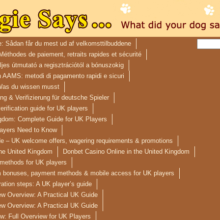
e: Sådan får du mest ud af velkomsttilbuddene
Méthodes de paiement, retraits rapides et sécurité
ljes útmutató a regisztrációtól a bónuszokig
on AAMS: metodi di pagamento rapidi e sicuri
Was du wissen musst
ng & Verifizierung für deutsche Spieler
rification guide for UK players
ngdom: Complete Guide for UK Players
ayers Need to Know
e – UK welcome offers, wagering requirements & promotions
the United Kingdom
Donbet Casino Online in the United Kingdom
methods for UK players
im bonuses, payment methods & mobile access for UK players
ation steps: A UK player’s guide
ew Overview: A Practical UK Guide
ew Overview: A Practical UK Guide
w: Full Overview for UK Players