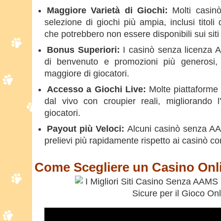
Maggiore Varietà di Giochi:
Molti casin
selezione di giochi più ampia, inclusi titoli 
che potrebbero non essere disponibili sui si
Bonus Superiori:
I casinò senza licenza 
di benvenuto e promozioni più generosi,
maggiore di giocatori.
Accesso a Giochi Live:
Molte piattaforme i
dal vivo con croupier reali, migliorando 
giocatori.
Payout più Veloci:
Alcuni casinò senza AA
prelievi più rapidamente rispetto ai casinò 
Come Scegliere un Casino On