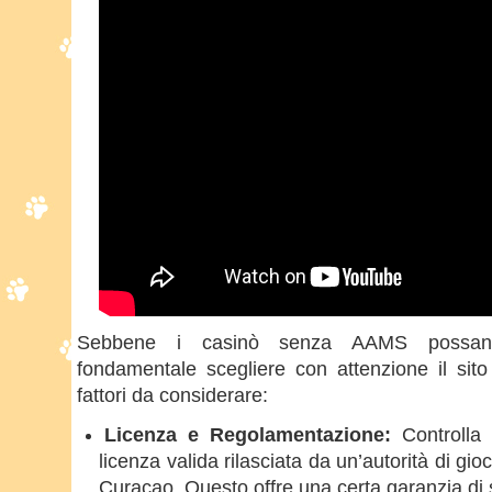
Sebbene i casinò senza AAMS possano
fondamentale scegliere con attenzione il sit
fattori da considerare:
Licenza e Regolamentazione:
Controlla 
licenza valida rilasciata da un’autorità di gi
Curaçao. Questo offre una certa garanzia di 