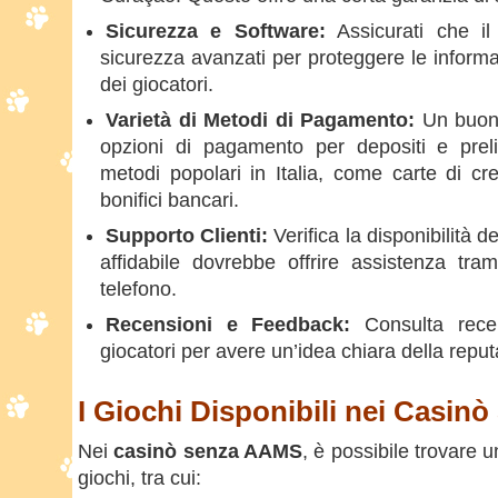
Sicurezza e Software:
Assicurati che il 
sicurezza avanzati per proteggere le informaz
dei giocatori.
Varietà di Metodi di Pagamento:
Un buon 
opzioni di pagamento per depositi e preli
metodi popolari in Italia, come carte di cred
bonifici bancari.
Supporto Clienti:
Verifica la disponibilità d
affidabile dovrebbe offrire assistenza tra
telefono.
Recensioni e Feedback:
Consulta recen
giocatori per avere un’idea chiara della repu
I Giochi Disponibili nei Casi
Nei
casinò senza AAMS
, è possibile trovare 
giochi, tra cui: