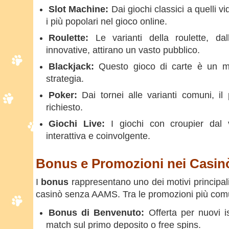
Slot Machine:
Dai giochi classici a quelli v
i più popolari nel gioco online.
Roulette:
Le varianti della roulette, da
innovative, attirano un vasto pubblico.
Blackjack:
Questo gioco di carte è un mu
strategia.
Poker:
Dai tornei alle varianti comuni, i
richiesto.
Giochi Live:
I giochi con croupier dal v
interattiva e coinvolgente.
Bonus e Promozioni nei Casi
I
bonus
rappresentano uno dei motivi principali
casinò senza AAMS. Tra le promozioni più com
Bonus di Benvenuto:
Offerta per nuovi is
match sul primo deposito o free spins.