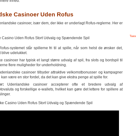
 mere frihed.
dske Casinoer Uden Rofus
denlandske casinoer, især dem, der ikke er underlagt Rofus-reglerne. Her er
Twe
fus-systemet står spillerne fri til at spille, når som helst de ønsker det,
 blive udelukket.
casinoer har typisk et langt større udvalg af spil, fra slots og bordspil til
illerne flere muligheder for underholdning.
enlandske casinoer tilbyder attraktive velkomstbonusser og kampagner
te kan være en stor fordel, da det kan give ekstra penge at spille for.
er:
Udenlandske casinoer accepterer ofte et bredere udvalg af
valuta og forskellige e-wallets, hvilket kan gøre det lettere for spillere at
linger.