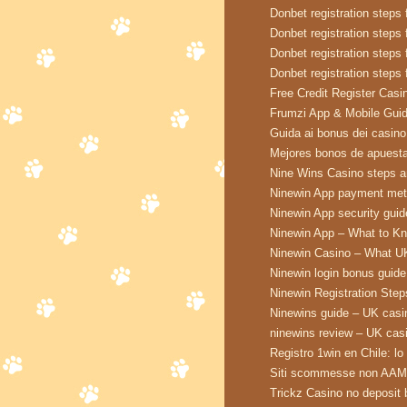
Donbet registration steps 
Donbet registration steps 
Donbet registration steps 
Donbet registration steps 
Free Credit Register Casi
Frumzi App & Mobile Guid
Guida ai bonus dei casi
Mejores bonos de apuesta
Nine Wins Casino steps 
Ninewin App payment met
Ninewin App security guide
Ninewin App – What to Kn
Ninewin Casino – What U
Ninewin login bonus guide
Ninewin Registration Ste
Ninewins guide – UK casi
ninewins review – UK casi
Registro 1win en Chile: l
Siti scommesse non AAMS 
Trickz Casino no deposit 