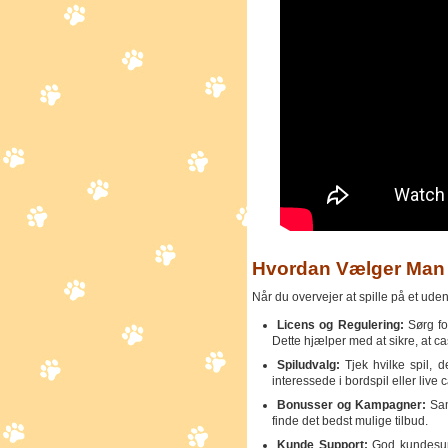
Hvordan Vælger Man 
Når du overvejer at spille på et uden
Licens og Regulering:
Sørg for
Dette hjælper med at sikre, at ca
Spiludvalg:
Tjek hvilke spil, 
interessede i bordspil eller live
Bonusser og Kampagner:
Sam
finde det bedst mulige tilbud.
Kunde Support:
God kundesuppo