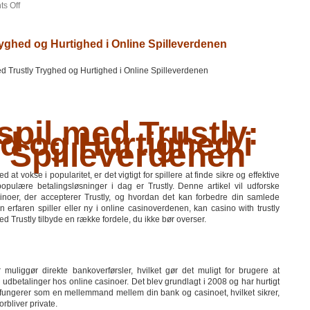
s Off
yghed og Hurtighed i Online Spilleverdenen
pil med Trustly:
d og Hurtighed i
 Spilleverdenen
d at vokse i popularitet, er det vigtigt for spillere at finde sikre og effektive
opulære betalingsløsninger i dag er Trustly. Denne artikel vil udforske
inoer, der accepterer Trustly, og hvordan det kan forbedre din samlede
 erfaren spiller eller ny i online casinoverdenen, kan casino with trustly
d Trustly tilbyde en række fordele, du ikke bør overser.
 muliggør direkte bankoverførsler, hvilket gør det muligt for brugere at
 udbetalinger hos online casinoer. Det blev grundlagt i 2008 og har hurtigt
y fungerer som en mellemmand mellem din bank og casinoet, hvilket sikrer,
orbliver private.