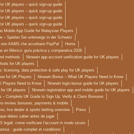
for UK players – quick sign‑up guide
for UK players – quick sign‑up guide
for UK players – quick sign‑up guide
for UK players – quick sign‑up guide
no Mobile App Guide for Malaysian Players
e – Spielen Sie unterwegs in der Schweiz
no non AAMS che accettano PayPal
Home
s en México: guía práctica y comparativa 2026
and methods
Ninewin app account verification guide for UK players
hods for UK players
: licensing, data protection & safe play for UK players
ow for UK Players
Ninewin Bonus – What UK Players Need to Know
K Players Need to Know
Ninewin login bonus guide for UK players
 for UK players
Ninewin registration app and mobile guide for UK players
ps – Complete UK Guide to Sign Up, Verify & Claim Bonuses
no review, bonuses, payments & mobile
no, live dealer & sports betting overview
Press
o que debes saber antes de jugar
legali: come verificare l’account in modo sicuro
bonus : guide complet et conditions