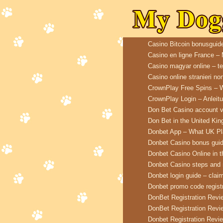
Casino Bitcoin bonusguid
Casino en ligne France – 
Casino magyar online – te
Casino online stranieri n
CrownPlay Free Spins – 
CrownPlay Login – Anleitu
Don Bet Casino account ve
Don Bet in the United Ki
Donbet App – What UK Pl
Donbet Casino bonus guid
Donbet Casino Online in 
Donbet Casino steps and 
Donbet login guide – cla
Donbet promo code registr
DonBet Registration Revi
DonBet Registration Revi
Donbet Registration Revie