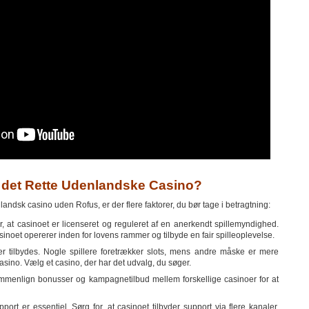
det Rette Udenlandske Casino?
landsk casino uden Rofus, er der flere faktorer, du bør tage i betragtning:
, at casinoet er licenseret og reguleret af en anerkendt spillemyndighed.
sinoet opererer inden for lovens rammer og tilbyde en fair spilleoplevelse.
der tilbydes. Nogle spillere foretrækker slots, mens andre måske er mere
 casino. Vælg et casino, der har det udvalg, du søger.
menlign bonusser og kampagnetilbud mellem forskellige casinoer for at
rt er essentiel. Sørg for, at casinoet tilbyder support via flere kanaler,