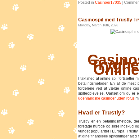
Posted in
Casinoer17035
|
Comment
Casinospil med Trustly Tr
Monday, March 16th, 2026
Casinos
Tryghe
Online
I takt med at online spil fortsætter me
betalingsmetoder. En af de mest p
fordelene ved at vælge online cas
spilleoplevelse. Uanset om du er en
udenlandske casinoer uden rofus
me
Hvad er Trustly?
Trustly er en betalingsmetode, der
foretage hurtige og sikre indskud og
vundet popularitet i Europa. Trustl
at dine finansielle oplysninger altid f