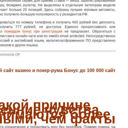
ицензионный сервис для приема ставок — Betby. Зарегистрированные
ару, блэкджек, рулетку. Не выделены в отдельную категорию модели
ючает больше 20 позиций. Здесь собраны лучшие игровые автоматы,
но получило большую популярность у резидентов РФ.
ироваться по номеру телефона и получить 400 рублей без депозита.
лучить 777 рублей, не доступна. Единого прогрессивного или
тал
покердом бонус при регистрации
не предлагает. Обратиться с
истам в онлайн-чате или по емейл email protected. Непосредственно
усский и английский языки, мультиплатформенное ПО представлено
екском и других языках.
omments Off
сайт казино и покер-рума Бонус до 100 000 сайт
акой причине
енние чувства
нимаются более
ными, чем факты
ти ограничения и продолжать игру без перебоев. Помимо покера, на