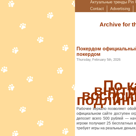
Актуальные тренды Pin U
Contact
Advertising
Archive for t
Покердом официальный 
покердом
Thursday, February 5th, 2026
По к
внутр
воспри
подлин
Рабочее зеркало позволяет обой
официальном сайте доступен огр
депозит всего 500 рублей — нач
игроки получают 25 бесплатных в
требует игры на реальные деньги