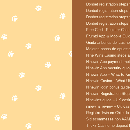
Donbet registration steps 
Donbet registration steps 
Donbet registration steps 
Donbet registration steps 
Free Credit Register Casi
Frumzi App & Mobile Guid
Guida ai bonus dei casi
Mejores bonos de apuesta
Nine Wins Casino steps 
Ninewin App payment met
Ninewin App security guide
Ninewin App – What to Kn
Ninewin Casino – What U
Ninewin login bonus guide
Ninewin Registration Ste
Ninewins guide – UK casi
ninewins review – UK casi
Registro 1win en Chile: l
Siti scommesse non AAMS 
Trickz Casino no deposit 