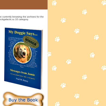
e currently browsing the archives for the
ckgalactic.ru 10 category.