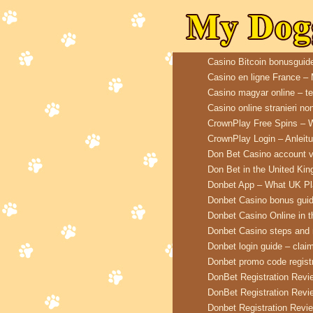
Casino Bitcoin bonusguid
Casino en ligne France – 
Casino magyar online – te
Casino online stranieri n
CrownPlay Free Spins – 
CrownPlay Login – Anleitu
Don Bet Casino account ve
Don Bet in the United Ki
Donbet App – What UK Pl
Donbet Casino bonus guid
Donbet Casino Online in 
Donbet Casino steps and 
Donbet login guide – cla
Donbet promo code registr
DonBet Registration Revi
DonBet Registration Revi
Donbet Registration Revie