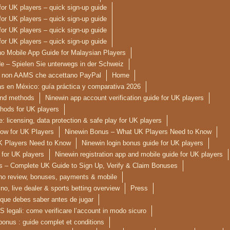
for UK players – quick sign‑up guide
for UK players – quick sign‑up guide
for UK players – quick sign‑up guide
for UK players – quick sign‑up guide
no Mobile App Guide for Malaysian Players
e – Spielen Sie unterwegs in der Schweiz
no non AAMS che accettano PayPal
Home
s en México: guía práctica y comparativa 2026
and methods
Ninewin app account verification guide for UK players
hods for UK players
: licensing, data protection & safe play for UK players
ow for UK Players
Ninewin Bonus – What UK Players Need to Know
K Players Need to Know
Ninewin login bonus guide for UK players
 for UK players
Ninewin registration app and mobile guide for UK players
ps – Complete UK Guide to Sign Up, Verify & Claim Bonuses
no review, bonuses, payments & mobile
no, live dealer & sports betting overview
Press
o que debes saber antes de jugar
legali: come verificare l’account in modo sicuro
bonus : guide complet et conditions