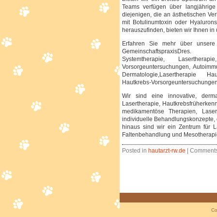
Teams verfügen über langjährige 
diejenigen, die an ästhetischen Ve
mit Botulinumtoxin oder Hyaluro
herauszufinden, bieten wir Ihnen in
Erfahren Sie mehr über unsere 
GemeinschaftspraxisDres. 
Systemtherapie, Laserthera
Vorsorgeuntersuchungen, Autoimmu
Dermatologie,Lasertherapie Hau
Hautkrebs-Vorsorgeuntersuchungen
Wir sind eine innovative, derm
Lasertherapie, Hautkrebsfrüherke
medikamentöse Therapien, Laserb
individuelle Behandlungskonzepte, 
hinaus sind wir ein Zentrum für L
Faltenbehandlung und Mesotherapi
Posted in
hautarzt-rw.de
|
Comments
Co