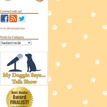
Connect with us!
ets by @mydoggiesays
Posts by Category