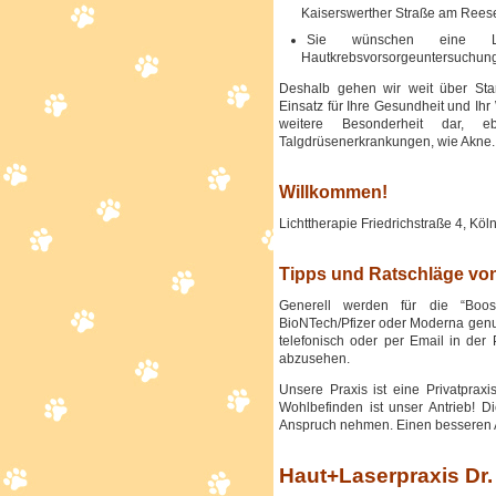
Kaiserswerther Straße am Reeser 
Sie wünschen eine Lase
Hautkrebsvorsorgeuntersuchun
Deshalb gehen wir weit über Sta
Einsatz für Ihre Gesundheit und Ihr
weitere Besonderheit dar, 
Talgdrüsenerkrankungen, wie Akne.
Willkommen!
Lichttherapie Friedrichstraße 4, Köl
Tipps und Ratschläge vo
Generell werden für die “Booste
BioNTech/Pfizer oder Moderna genu
telefonisch oder per Email in der
abzusehen.
Unsere Praxis ist eine Privatprax
Wohlbefinden ist unser Antrieb! D
Anspruch nehmen. Einen besseren Ar
Haut+Laserpraxis Dr.