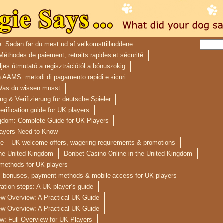
e: Sådan får du mest ud af velkomsttilbuddene
Méthodes de paiement, retraits rapides et sécurité
ljes útmutató a regisztrációtól a bónuszokig
on AAMS: metodi di pagamento rapidi e sicuri
Was du wissen musst
ng & Verifizierung für deutsche Spieler
rification guide for UK players
ngdom: Complete Guide for UK Players
ayers Need to Know
e – UK welcome offers, wagering requirements & promotions
the United Kingdom
Donbet Casino Online in the United Kingdom
methods for UK players
im bonuses, payment methods & mobile access for UK players
ation steps: A UK player’s guide
ew Overview: A Practical UK Guide
ew Overview: A Practical UK Guide
w: Full Overview for UK Players