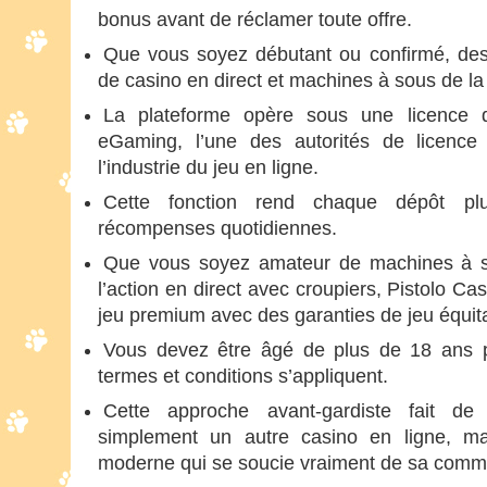
bonus avant de réclamer toute offre.
Que vous soyez débutant ou confirmé, des
de casino en direct et machines à sous de l
La plateforme opère sous une licence 
eGaming, l’une des autorités de licence
l’industrie du jeu en ligne.
Cette fonction rend chaque dépôt plu
récompenses quotidiennes.
Que vous soyez amateur de machines à s
l’action en direct avec croupiers, Pistolo Ca
jeu premium avec des garanties de jeu équitab
Vous devez être âgé de plus de 18 ans p
termes et conditions s’appliquent.
Cette approche avant-gardiste fait d
simplement un autre casino en ligne, ma
moderne qui se soucie vraiment de sa comm