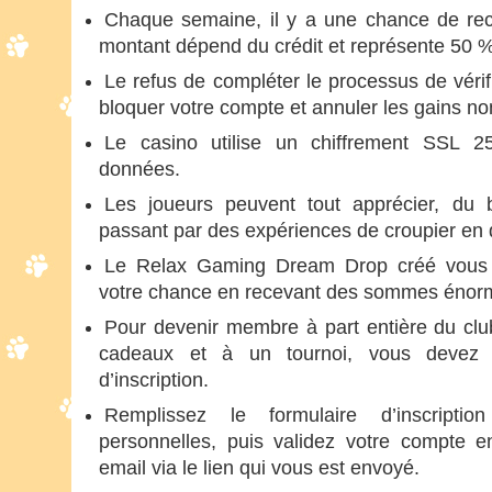
Chaque semaine, il y a une chance de rece
montant dépend du crédit et représente 50 %
Le refus de compléter le processus de véri
bloquer votre compte et annuler les gains non
Le casino utilise un chiffrement SSL 2
données.
Les joueurs peuvent tout apprécier, du b
passant par des expériences de croupier en d
Le Relax Gaming Dream Drop créé vous a
votre chance en recevant des sommes énor
Pour devenir membre à part entière du clu
cadeaux et à un tournoi, vous devez 
d’inscription.
Remplissez le formulaire d’inscripti
personnelles, puis validez votre compte e
email via le lien qui vous est envoyé.