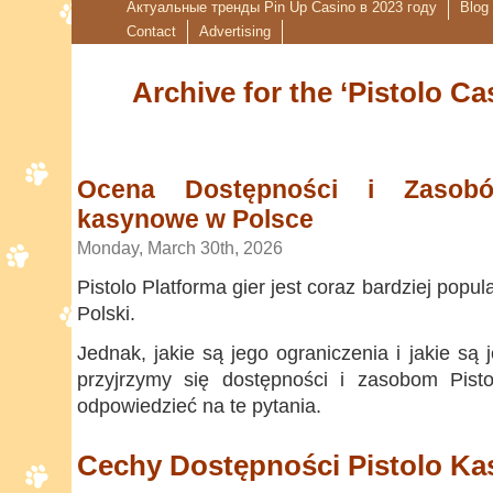
Актуальные тренды Pin Up Casino в 2023 году
Blog
Contact
Advertising
Archive for the ‘Pistolo C
Ocena Dostępności i Zasobó
kasynowe w Polsce
Monday, March 30th, 2026
Pistolo Platforma gier jest coraz bardziej pop
Polski.
Jednak, jakie są jego ograniczenia i jakie są
przyjrzymy się dostępności i zasobom Pis
odpowiedzieć na te pytania.
Cechy Dostępności Pistolo Ka