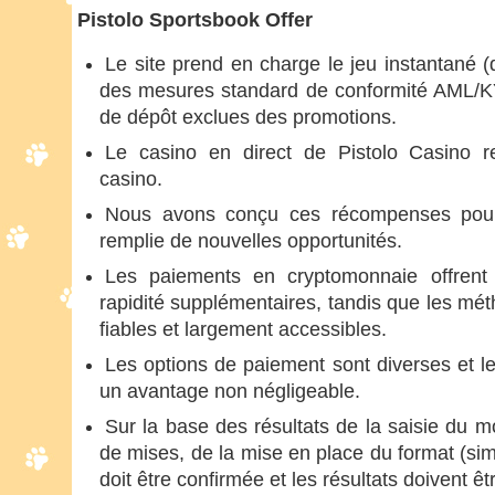
Pistolo Sportsbook Offer
Le site prend en charge le jeu instantané 
des mesures standard de conformité AML/K
de dépôt exclues des promotions.
Le casino en direct de Pistolo Casino r
casino.
Nous avons conçu ces récompenses pour
remplie de nouvelles opportunités.
Les paiements en cryptomonnaie offrent 
rapidité supplémentaires, tandis que les méth
fiables et largement accessibles.
Les options de paiement sont diverses et le 
un avantage non négligeable.
Sur la base des résultats de la saisie du mo
de mises, de la mise en place du format (sim
doit être confirmée et les résultats doivent êt