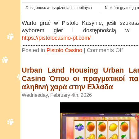
Dostępność w urządzeniach mobilnych
Niektóre gry mogą 
Warto grać w Pistolo Kasynie, jeśli szuka
wyborem gier i dostępnością w urz
https://pistolocasino-pl.com/
Posted in
Pistolo Casino
|
Comments Off
Urban Land Housing Urban Lan
Casino Όπου οι πραγματικοί πα
αληθινή χαρά στην Ελλάδα
Wednesday, February 4th, 2026