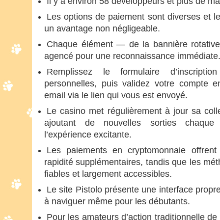
Il y a environ 58 développeurs et plus de m
Les options de paiement sont diverses et le 
un avantage non négligeable.
Chaque élément — de la bannière rotative 
agencé pour une reconnaissance immédiate
Remplissez le formulaire d’inscripti
personnelles, puis validez votre compte e
email via le lien qui vous est envoyé.
Le casino met régulièrement à jour sa col
ajoutant de nouvelles sorties chaque
l’expérience excitante.
Les paiements en cryptomonnaie offrent 
rapidité supplémentaires, tandis que les méth
fiables et largement accessibles.
Le site Pistolo présente une interface propre,
à naviguer même pour les débutants.
Pour les amateurs d’action traditionnelle de