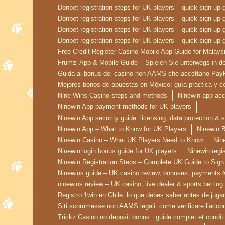
Donbet registration steps for UK players – quick sign‑up 
Donbet registration steps for UK players – quick sign‑up 
Donbet registration steps for UK players – quick sign‑up 
Donbet registration steps for UK players – quick sign‑up 
Free Credit Register Casino Mobile App Guide for Malays
Frumzi App & Mobile Guide – Spielen Sie unterwegs in d
Guida ai bonus dei casino non AAMS che accettano Pay
Mejores bonos de apuestas en México: guía práctica y c
Nine Wins Casino steps and methods
Ninewin app acco
Ninewin App payment methods for UK players
Ninewin App security guide: licensing, data protection & 
Ninewin App – What to Know for UK Players
Ninewin 
Ninewin Casino – What UK Players Need to Know
Nin
Ninewin login bonus guide for UK players
Ninewin regi
Ninewin Registration Steps – Complete UK Guide to Sign
Ninewins guide – UK casino review, bonuses, payments 
ninewins review – UK casino, live dealer & sports betting
Registro 1win en Chile: lo que debes saber antes de jugar
Siti scommesse non AAMS legali: come verificare l’acco
Trickz Casino no deposit bonus : guide complet et condit