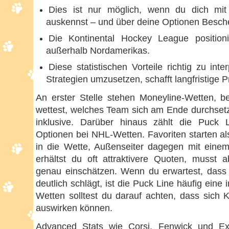
Dies ist nur möglich, wenn du dich mit
auskennst – und über deine Optionen Besche
Die Kontinental Hockey League positioni
außerhalb Nordamerikas.
Diese statistischen Vorteile richtig zu int
Strategien umzusetzen, schafft langfristige Pro
An erster Stelle stehen Moneyline-Wetten, b
wettest, welches Team sich am Ende durchsetz
inklusive. Darüber hinaus zählt die Puck
Optionen bei NHL-Wetten. Favoriten starten a
in die Wette, Außenseiter dagegen mit einem 
erhältst du oft attraktivere Quoten, musst a
genau einschätzen. Wenn du erwartest, dass
deutlich schlägt, ist die Puck Line häufig eine
Wetten solltest du darauf achten, dass sich
auswirken können.
Advanced Stats wie Corsi, Fenwick und Ex