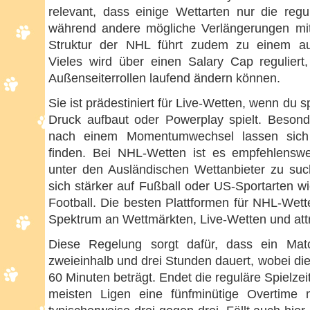
relevant, dass einige Wettarten nur die regul
während andere mögliche Verlängerungen mit
Struktur der NHL führt zudem zu einem au
Vieles wird über einen Salary Cap reguliert
Außenseiterrollen laufend ändern können.
Sie ist prädestiniert für Live‑Wetten, wenn du 
Druck aufbaut oder Powerplay spielt. Besond
nach einem Momentumwechsel lassen sich 
finden. Bei NHL-Wetten ist es empfehlenswer
unter den Ausländischen Wettanbieter zu su
sich stärker auf Fußball oder US-Sportarten w
Football. Die besten Plattformen für NHL-Wett
Spektrum an Wettmärkten, Live-Wetten und att
Diese Regelung sorgt dafür, dass ein Mat
zweieinhalb und drei Stunden dauert, wobei die 
60 Minuten beträgt. Endet die reguläre Spielzei
meisten Ligen eine fünfminütige Overtime mi