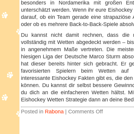
besonders in Nordamerika mit großen Ent
unterschätzt werden. Wenn ihr eure Eishockey W
darauf, ob ein Team gerade eine strapaziöse A
oder ob es mehrere Back-to-Back-Spiele absolv
Du kannst nicht damit rechnen, dass die
vollständig mit Wetten abgedeckt werden – bi
in angenehmem Maße vertreten. Die meisten
hiesigen Liga der Deutsche Marco Sturm absol
hat dieser bereits hinter sich gebracht. Er 
favorisierten Spielern beim Wetten auf 
interessante Eishockey Fakten gibt es, die d
können. Du kannst dir selbst bessere Gewinn
du dich an die einfacheren Wetten hältst. Mi
Eishockey Wetten Strategie dann an deine Bed
Posted in
Rabona
|
Comments Off