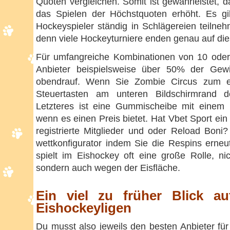
Quoten vergleichen. Somit ist gewährleistet, 
das Spielen der Höchstquoten erhöht. Es gi
Hockeyspieler ständig in Schlägereien teilneh
denn viele Hockeyturniere enden genau auf di
Für umfangreiche Kombinationen von 10 oder
Anbieter beispielsweise über 50% der Gew
obendrauf. Wenn Sie Zombie Circus zum er
Steuertasten am unteren Bildschirmrand d
Letzteres ist eine Gummischeibe mit einem
wenn es einen Preis bietet. Hat Vbet Sport e
registrierte Mitglieder und oder Reload Bon
wettkonfigurator indem Sie die Respins erneu
spielt im Eishockey oft eine große Rolle, ni
sondern auch wegen der Eisfläche.
Ein viel zu früher Blick au
Eishockeyligen
Du musst also jeweils den besten Anbieter für