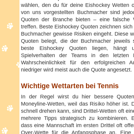
wählen, den du für deine Eishockey Wetten o
von uns vorgestellten Buchmacher sind jedoc
Quoten der Branche bieten – eine falsche 
treffen. Beste Eishockey Quoten zeichnen sich
Buchmacher gewisse Risiken eingeht. Diese we
Quoten belegt, die der Buchmacher jeweils 
beste Eishockey Quoten liegen, hängt
Spielverhalten der Teams in den letzten
Wahrscheinlichkeit für den erfolgreichen
niedriger wird meist auch die Quote angesetzt.
Wichtige Wettarten bei Tennis
In der Regel wirst du hier bessere Quoten
Moneyline-Wetten, weil das Risiko höher ist. 
schnell drehen kann, sind Drittel-Wetten oft eine
mehrere Tipps strategisch zu kombinieren. 
dass eine Mannschaft im ersten Drittel oft offen
Over-Wette für die Anfangsphase an. Eine v