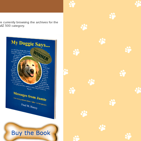
e currently browsing the archives for the
llZ 500 category.