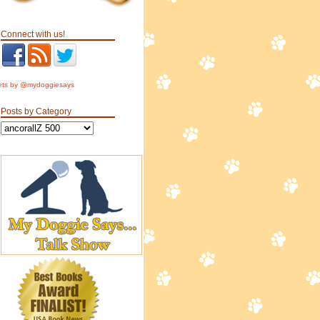
Connect with us!
ets by @mydoggiesays
Posts by Category