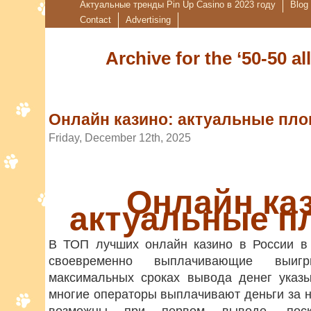
Актуальные тренды Pin Up Casino в 2023 году
Blog
Contact
Advertising
Archive for the ‘50-50 al
Онлайн казино: актуальные пл
Friday, December 12th, 2025
Онлайн ка
актуальные п
В ТОП лучших онлайн казино в России в 
своевременно выплачивающие выи
максимальных сроках вывода денег указ
многие операторы выплачивают деньги за н