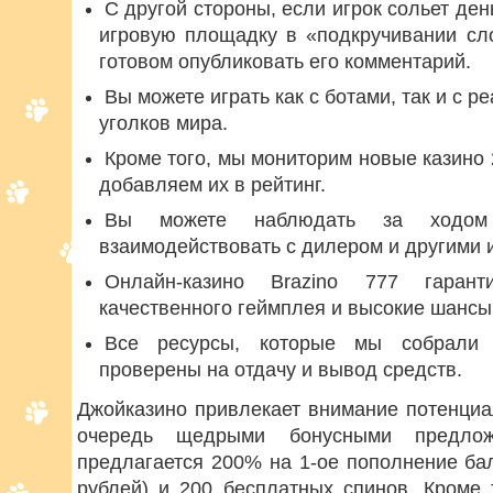
С другой стороны, если игрок сольет ден
игровую площадку в «подкручивании сл
готовом опубликовать его комментарий.
Вы можете играть как с ботами, так и с 
уголков мира.
Кроме того, мы мониторим новые казино 
добавляем их в рейтинг.
Вы можете наблюдать за ходом
взаимодействовать с дилером и другими 
Онлайн-казино Brazino 777 гарант
качественного геймплея и высокие шансы
Все ресурсы, которые мы собрали 
проверены на отдачу и вывод средств.
Джойказино привлекает внимание потенциа
очередь щедрыми бонусными предлож
предлагается 200% на 1-ое пополнение бал
рублей) и 200 бесплатных спинов. Кроме 