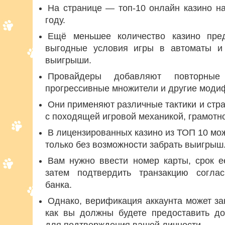
На странице — топ-10 онлайн казино н
году.
Ещё меньшее количество казино пре
выгодные условия игры в автоматы и
выигрыши.
Провайдеры добавляют повторные
прогрессивные множители и другие моди
Они применяют различные тактики и стра
с походящей игровой механикой, грамотн
В лицензированных казино из ТОП 10 мож
только без возможности забрать выигрыш
Вам нужно ввести номер карты, срок е
затем подтвердить транзакцию согла
банка.
Однако, верификация аккаунта может за
как вы должны будете предоставить д