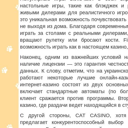
настольные игры, такие как блэкджек и 
живыми дилерами для реалистичного игров
это уникальная возможность почувствовать
не выходя из дома. Благодаря современны
играть за столами с реальными дилерами,
вращают рулетку или бросают кости. Fi
возможность играть как в настоящем казино,
Наконец, одним из важнейших условий н
наличие лицензии — это гарантия честнос
данных. К слову, отметим, что на украинс
работают некоторые лучшие онлайн-каз
интернет-казино состоят из двух основны
включает стандартные автоматы (по бол
клиент сражается против программы. Вт
казино, где раздачи ведет находящийся в ст
С другой стороны, CAT CASINO, хотя 
предлагает конкурентоспособный выбор