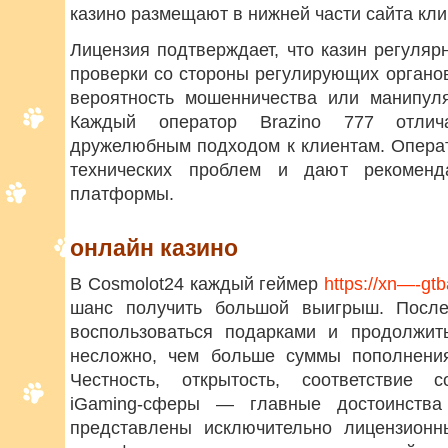
казино размещают в нижней части сайта кл
Лицензия подтверждает, что казин регуляр
проверки со стороны регулирующих органо
вероятность мошенничества или манипуля
Каждый оператор Brazino 777 отлич
дружелюбным подходом к клиентам. Опера
технических проблем и дают рекоменд
платформы.
онлайн казино
В Cosmolot24 каждый геймер
https://xn—-gt
шанс получить большой выигрыш. После
воспользоваться подарками и продолжит
несложно, чем больше суммы пополнения
Честность, открытость, соответствие 
iGaming-сферы — главные достоинства
представлены исключительно лицензионн