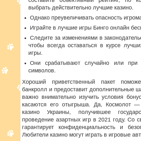
составить объективный рейтинг, по к
выбрать действительно лучшие казино.
Однако преувеличивать опасность игрома
Играйте в лучшие игры Бинго онлайн бес
Следите за изменениями в законодательс
чтобы всегда оставаться в курсе лучши
игры.
Они срабатывают случайно или при 
символов.
Хороший приветственный пакет поможе
банкролл и предоставит дополнительные ш
важно внимательно изучить условия бонус
касаются его отыгрыша. Да, Космолот —
казино Украины, получившее государ
проведение азартных игр в 2021 году. Со 
гарантирует конфиденциальность и безо
Любители казино могут играть в игровые ав