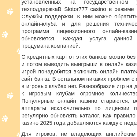
установленных на государственном у
техподдержкаВ Slotor777 casino в режиме
Службы поддержки. К ним можно обратить
онлайн-клуба и для решения техничес
программа лицензионного онлайн-кази
обновляется. Каждая услуга данной
продумана компанией.
С кредитных карт от этих банков можно бе
и потом выводить выигрыши в онлайн кази
игрой понадобится включить онлайн плате
сайт банка. В остальном никаких проблем 
в игровых клубах нет. Разнообразие игр на 
к игровым клубам огромное количеств
Популярные онлайн казино стараются, в
аппараты исключительно по лицензии п
регулярно обновлять каталог. Как правил
казино 2025 года добавляются каждую неде
Для игроков, не владеющих английским