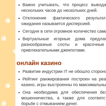
Важно учитывать, что процесс вывод
нескольких часов до нескольких дней.
Отклонение фактического результа
ожидания называется дисперсией.
Сегодня в сети огромное количество сам
Виртуальные игорные дома предла
разнообразные слоты и красочны
привлекательными джекпотами.
онлайн казино
Развитие индустрии IT не обошло сторон
Рейтинг ранжирования построен на ре
казино, игры выстроенны по максимальны
Она необходима для обеспечения бе
мошенничества, а также для соответс
борьбе с отмыванием денег.