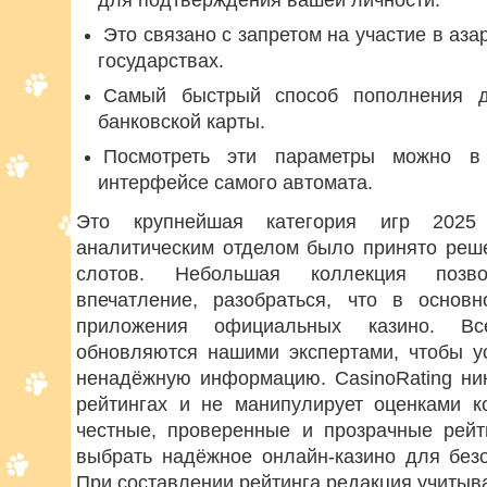
для подтверждения вашей личности.
Это связано с запретом на участие в аза
государствах.
Самый быстрый способ пополнения 
банковской карты.
Посмотреть эти параметры можно в
интерфейсе самого автомата.
Это крупнейшая категория игр 2025
аналитическим отделом было принято реш
слотов. Небольшая коллекция позв
впечатление, разобраться, что в основ
приложения официальных казино. В
обновляются нашими экспертами, чтобы у
ненадёжную информацию. CasinoRating ник
рейтингах и не манипулирует оценками ко
честные, проверенные и прозрачные рей
выбрать надёжное онлайн‑казино для безо
При составлении рейтинга редакция учитыва