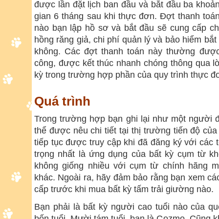
được lần đặt lịch ban đầu và bắt đầu ba khoản
gian 6 tháng sau khi thực đơn. Đợt thanh toán
nào bạn lập hồ sơ và bắt đầu sẽ cung cấp c
hồng răng giả, chi phí quản lý và bảo hiểm bắt
không. Các đợt thanh toán này thường đượ
công, được kết thúc nhanh chóng thông qua lời
kỳ trong trường hợp phần của quy trình thực đ
Quá trình
Trong trường hợp bạn ghi lại như một người đi
thể được nêu chi tiết tại thị trường tiến độ củ
tiếp tục được truy cập khi đã đăng ký với các 
trọng nhất là ứng dụng của bất kỳ cụm từ kh
không giống nhiều với cụm từ chính hãng m
khác. Ngoài ra, hãy đảm bảo rằng bạn xem cá
cấp trước khi mua bất kỳ tấm trải giường nào.
Bạn phải là bất kỳ người cao tuổi nào của qu
bốn tuổi. Mười tám tuổi, bạn là Cozmo. Cũng 