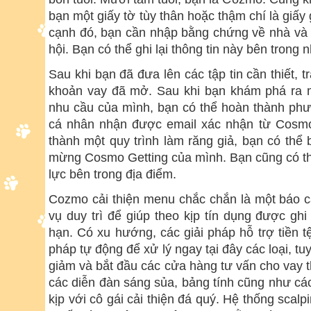
bạn một giấy tờ tùy thân hoặc thậm chí là giấy 
cạnh đó, bạn cần nhập bằng chứng về nhà và đ
hội. Bạn có thể ghi lại thông tin này bên tron
Sau khi bạn đã đưa lên các tập tin cần thiết,
khoản vay đã mở. Sau khi bạn khám phá ra 
nhu cầu của mình, bạn có thể hoàn thành ph
cá nhân nhận được email xác nhận từ Cosm
thành một quy trình làm răng giả, bạn có thể 
mừng Cosmo Getting của mình. Bạn cũng có th
lực bên trong địa điểm.
Cozmo cải thiện menu chắc chắn là một báo 
vụ duy trì để giúp theo kịp tín dụng được gh
hạn. Có xu hướng, các giải pháp hỗ trợ tiền t
pháp tự động để xử lý ngay tại đây các loại, tu
giảm và bắt đầu các cửa hàng tư vấn cho vay 
các diễn đàn sáng sủa, bảng tính cũng như các 
kịp với cô gái cải thiện đá quý. Hệ thống scalp