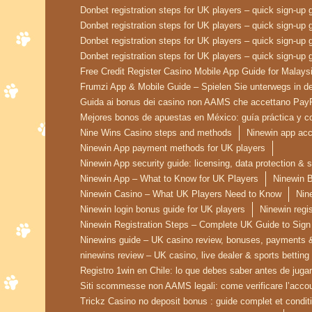
Donbet registration steps for UK players – quick sign‑up 
Donbet registration steps for UK players – quick sign‑up 
Donbet registration steps for UK players – quick sign‑up 
Donbet registration steps for UK players – quick sign‑up 
Free Credit Register Casino Mobile App Guide for Malays
Frumzi App & Mobile Guide – Spielen Sie unterwegs in d
Guida ai bonus dei casino non AAMS che accettano Pay
Mejores bonos de apuestas en México: guía práctica y c
Nine Wins Casino steps and methods
Ninewin app acco
Ninewin App payment methods for UK players
Ninewin App security guide: licensing, data protection & 
Ninewin App – What to Know for UK Players
Ninewin 
Ninewin Casino – What UK Players Need to Know
Nin
Ninewin login bonus guide for UK players
Ninewin regi
Ninewin Registration Steps – Complete UK Guide to Sign
Ninewins guide – UK casino review, bonuses, payments 
ninewins review – UK casino, live dealer & sports betting
Registro 1win en Chile: lo que debes saber antes de jugar
Siti scommesse non AAMS legali: come verificare l’acco
Trickz Casino no deposit bonus : guide complet et condit