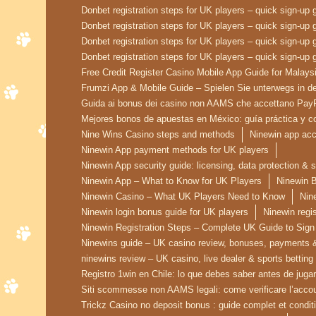
Donbet registration steps for UK players – quick sign‑up 
Donbet registration steps for UK players – quick sign‑up 
Donbet registration steps for UK players – quick sign‑up 
Donbet registration steps for UK players – quick sign‑up 
Free Credit Register Casino Mobile App Guide for Malays
Frumzi App & Mobile Guide – Spielen Sie unterwegs in d
Guida ai bonus dei casino non AAMS che accettano Pay
Mejores bonos de apuestas en México: guía práctica y c
Nine Wins Casino steps and methods
Ninewin app acco
Ninewin App payment methods for UK players
Ninewin App security guide: licensing, data protection & 
Ninewin App – What to Know for UK Players
Ninewin 
Ninewin Casino – What UK Players Need to Know
Nin
Ninewin login bonus guide for UK players
Ninewin regi
Ninewin Registration Steps – Complete UK Guide to Sign
Ninewins guide – UK casino review, bonuses, payments 
ninewins review – UK casino, live dealer & sports betting
Registro 1win en Chile: lo que debes saber antes de jugar
Siti scommesse non AAMS legali: come verificare l’acco
Trickz Casino no deposit bonus : guide complet et condit