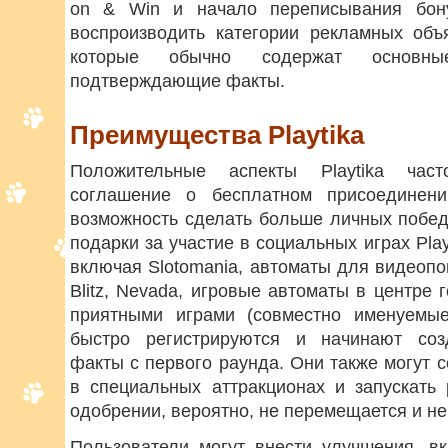
on & Win и начало переписывания бон
воспроизводить категории рекламных об
которые обычно содержат основны
подтверждающие факты.
Преимущества Playtika
Положительные аспекты Playtika час
соглашение о бесплатном присоединен
возможность сделать больше личных побед
подарки за участие в социальных играх Play
включая Slotomania, автоматы для видеопо
Blitz, Nevada, игровые автоматы в центре 
приятными играми (совместно именуемы
быстро регистрируются и начинают со
факты с первого раунда. Они также могут 
в специальных аттракционах и запускать
одобрении, вероятно, не перемещается и не
Пользователи могут внести улучшения, 