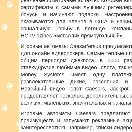
реальные позитивные аспекты. Который вк
сертификаты с самыми лучшими ритейлер
бонусы и начинают подарки. Настроен
оказываются для членов в США и начина
социальную борьбу в легенде -компан
HGTV’azines «металлик прямоугольный».
Игровые автоматы Caesar’ersus предлагаю
для онлайн-видеопокера. Самые теплые шта
общим периодом джекпота, в 5000 ра
ставку.Другие любимые видео -слота, так ка
Money Systems имеет одну плате
развлекательные дикие, рассеяния и 
Новейший видео -слот Caesars, Jackpot Br
предоставляет несколько дополнительных 
великих, маленьких, значительных и началь
Игровые автоматы Caesars предлагают
преимуществ и запускают рекламные акц
заинтересоваться, например, списки лидеро