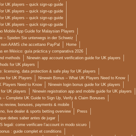
for UK players – quick sign‑up guide
for UK players – quick sign‑up guide
for UK players – quick sign‑up guide
for UK players – quick sign‑up guide
no Mobile App Guide for Malaysian Players
e – Spielen Sie unterwegs in der Schweiz
no non AAMS che accettano PayPal
Home
s en México: guía práctica y comparativa 2026
and methods
Ninewin app account verification guide for UK players
hods for UK players
: licensing, data protection & safe play for UK players
ow for UK Players
Ninewin Bonus – What UK Players Need to Know
K Players Need to Know
Ninewin login bonus guide for UK players
 for UK players
Ninewin registration app and mobile guide for UK players
ps – Complete UK Guide to Sign Up, Verify & Claim Bonuses
no review, bonuses, payments & mobile
no, live dealer & sports betting overview
Press
o que debes saber antes de jugar
legali: come verificare l’account in modo sicuro
bonus : guide complet et conditions