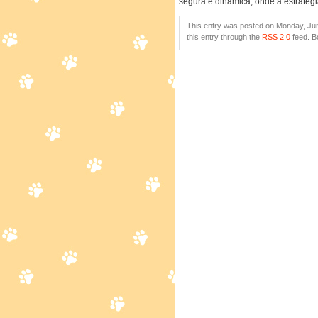
segura e dinâmica, onde a estratég
This entry was posted on Monday, June
this entry through the
RSS 2.0
feed. B