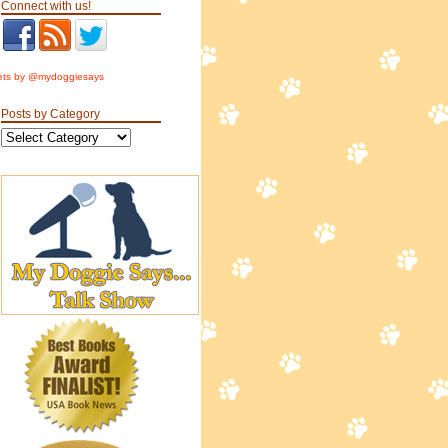
Connect with us!
ets by @mydoggiesays
Posts by Category